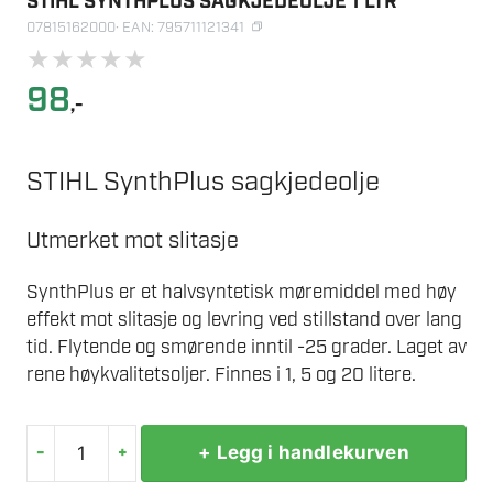
STIHL SYNTHPLUS SAGKJEDEOLJE 1 LTR
07815162000
· EAN: 795711121341
★
★
★
★
★
98
,-
STIHL SynthPlus sagkjedeolje
Utmerket mot slitasje
SynthPlus er et halvsyntetisk møremiddel med høy
effekt mot slitasje og levring ved stillstand over lang
tid. Flytende og smørende inntil -25 grader. Laget av
rene høykvalitetsoljer. Finnes i 1, 5 og 20 litere.
-
+
+ Legg i handlekurven
STIHL
SYNTHPLUS