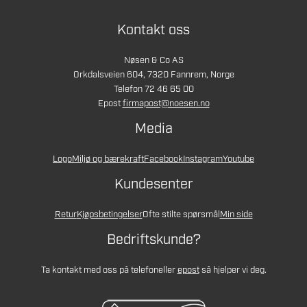
Kontakt oss
Nøsen & Co AS
Orkdalsveien 604, 7320 Fannrem, Norge
Telefon 72 46 65 00
Epost
firmapost@noesen.no
Media
Logo
Miljø og bærekraft
Facebook
Instagram
Youtube
Kundesenter
Retur
Kjøpsbetingelser
Ofte stilte spørsmål
Min side
Bedriftskunde?
Ta kontakt med oss på telefon
eller
epost
så hjelper vi deg.