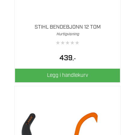
STIHL BENDEBJONN 12 TOM
Hurtigvisning
★
★
★
★
★
439
,-
Legg i handlekurv