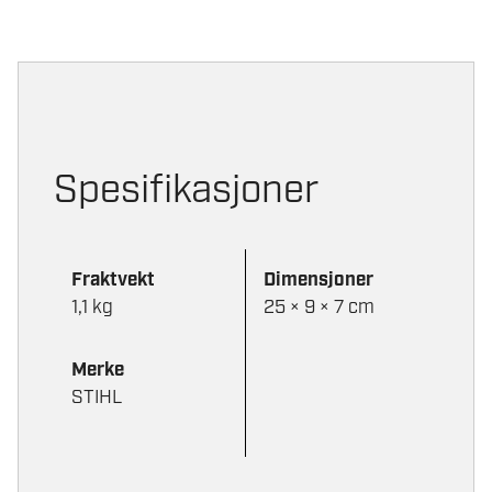
SAGKJEDEOLJE
1
LTR
antall
Spesifikasjoner
Fraktvekt
Dimensjoner
1,1 kg
25 × 9 × 7 cm
Merke
STIHL