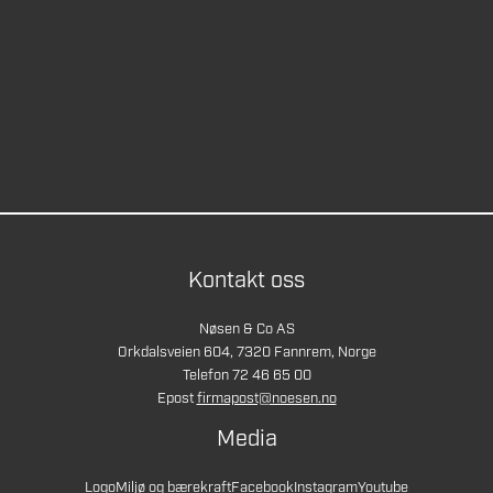
Kontakt oss
Nøsen & Co AS
Orkdalsveien 604, 7320 Fannrem, Norge
Telefon 72 46 65 00
Epost
firmapost@noesen.no
Media
Logo
Miljø og bærekraft
Facebook
Instagram
Youtube