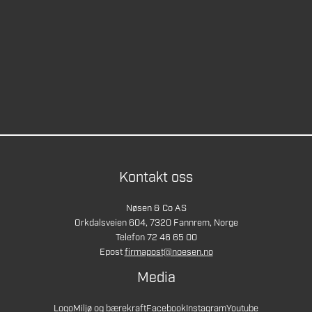
Kontakt oss
Nøsen & Co AS
Orkdalsveien 604, 7320 Fannrem, Norge
Telefon 72 46 65 00
Epost
firmapost@noesen.no
Media
Logo
Miljø og bærekraft
Facebook
Instagram
Youtube