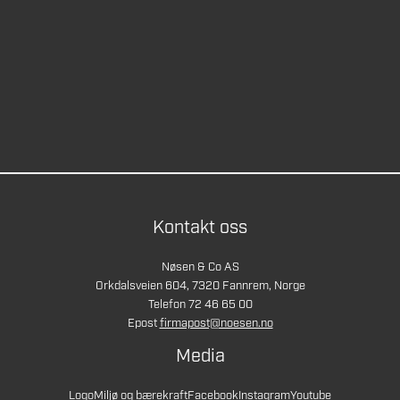
Kontakt oss
Nøsen & Co AS
Orkdalsveien 604, 7320 Fannrem, Norge
Telefon 72 46 65 00
Epost
firmapost@noesen.no
Media
Logo
Miljø og bærekraft
Facebook
Instagram
Youtube