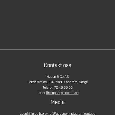
Kontakt oss
Nøsen & Co AS
Orkdalsveien 604, 7320 Fannrem, Norge
Telefon 72 46 65 00
Epost
firmapost@noesen.no
Media
Logo
Miljø og bærekraft
Facebook
Instagram
Youtube