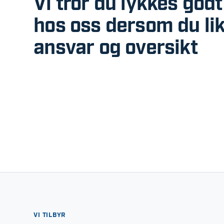
Vi tror du lykkes godt
hos oss dersom du li
ansvar og oversikt
VI TILBYR