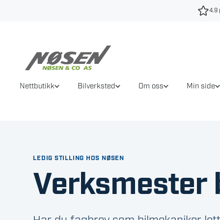
Hopp
4.9 
til
innhold
Nettbutikk
Bilverksted
Om oss
Min side
LEDIG STILLING HOS NØSEN
Verksmester 