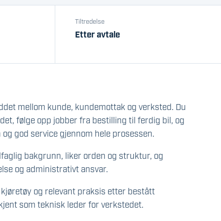
Tiltredelse
Etter avtale
eddet mellom kunde, kundemottak og verksted. Du
et, følge opp jobber fra bestilling til ferdig bil, og
on og god service gjennom hele prosessen.
lfaglig bakgrunn, liker orden og struktur, og
lse og administrativt ansvar.
jøretøy og relevant praksis etter bestått
dkjent som teknisk leder for verkstedet.