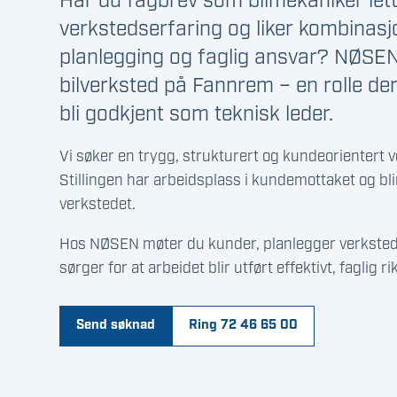
Har du fagbrev som bilmekaniker lette
verkstedserfaring og liker kombinas
planlegging og faglig ansvar? NØSEN 
bilverksted på Fannrem – en rolle de
bli godkjent som teknisk leder.
Vi søker en trygg, strukturert og kundeorientert 
Stillingen har arbeidsplass i kundemottaket og blir
verkstedet.
Hos NØSEN møter du kunder, planlegger verksted
sørger for at arbeidet blir utført effektivt, faglig r
Send søknad
Ring 72 46 65 00