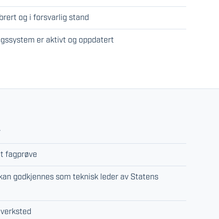
brert og i forsvarlig stand
ingssystem er aktivt og oppdatert
y
tt fagprøve
kan godkjennes som teknisk leder av Statens
ilverksted