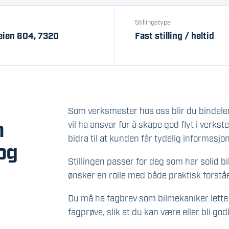
Stillingstype
eien 604, 7320
Fast stilling / heltid
Som verksmester hos oss blir du bindel
m
vil ha ansvar for å skape god flyt i verksted
bidra til at kunden får tydelig informasj
og
Stillingen passer for deg som har solid bi
ønsker en rolle med både praktisk forståe
Du må ha fagbrev som bilmekaniker lette k
fagprøve, slik at du kan være eller bli go