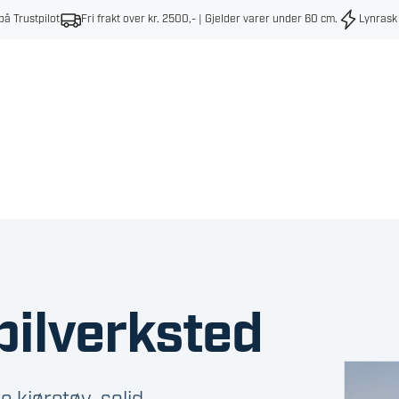
på Trustpilot
Fri frakt over kr. 2500,- | Gjelder varer under 60 cm
.
Lynrask
bilverksted