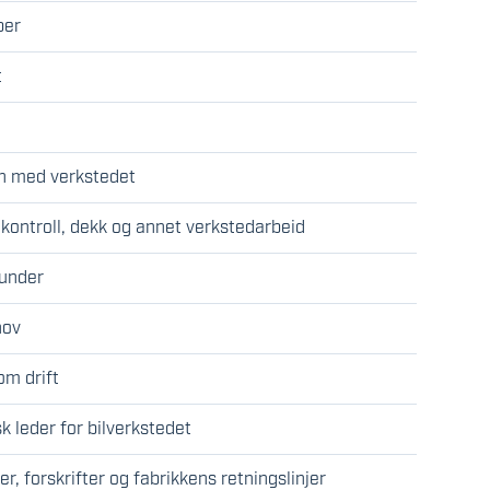
ber
t
en med verkstedet
-kontroll, dekk og annet verkstedarbeid
kunder
hov
om drift
k leder for bilverkstedet
ver, forskrifter og fabrikkens retningslinjer