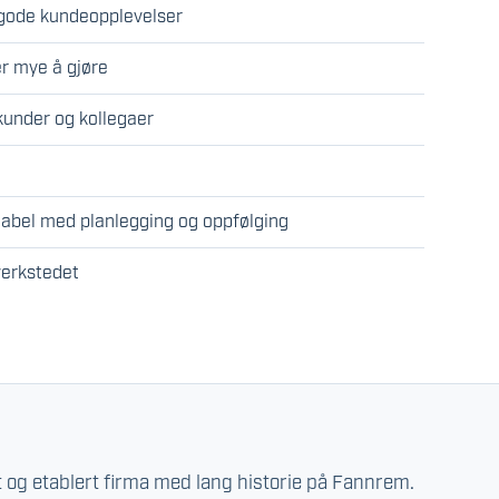
r gode kundeopplevelser
er mye å gjøre
under og kollegaer
tabel med planlegging og oppfølging
 verkstedet
lt og etablert firma med lang historie på Fannrem.