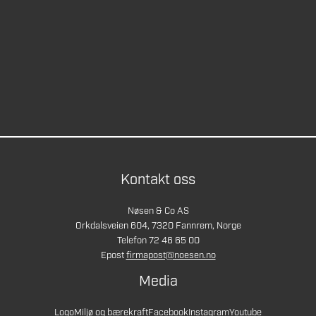
Kontakt oss
Nøsen & Co AS
Orkdalsveien 604, 7320 Fannrem, Norge
Telefon 72 46 65 00
Epost
firmapost@noesen.no
Media
Logo
Miljø og bærekraft
Facebook
Instagram
Youtube