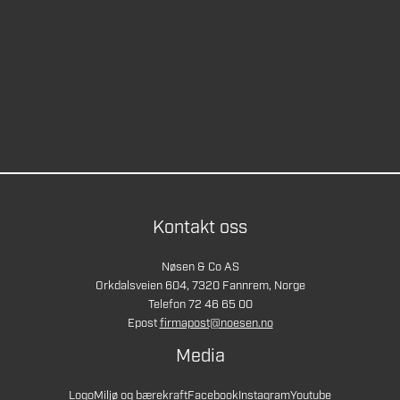
Kontakt oss
Nøsen & Co AS
Orkdalsveien 604, 7320 Fannrem, Norge
Telefon 72 46 65 00
Epost
firmapost@noesen.no
Media
Logo
Miljø og bærekraft
Facebook
Instagram
Youtube