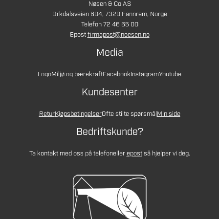
Nøsen & Co AS
Orkdalsveien 604, 7320 Fannrem, Norge
Telefon 72 46 65 00
Epost
firmapost@noesen.no
Media
Logo
Miljø og bærekraft
Facebook
Instagram
Youtube
Kundesenter
Retur
Kjøpsbetingelser
Ofte stilte spørsmål
Min side
Bedriftskunde?
Ta kontakt med oss på telefon
eller
epost
så hjelper vi deg.