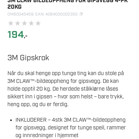
3M CLAW BILDEOPPHENG FOR GIPSVEGG 4-PK
20KG
OM60045459
· EAN: 4064035002350
★
★
★
★
★
194
,-
3M Gipskrok
Når du skal henge opp tunge ting kan du stole på
3M CLAW™-bildeoppheng for gipsvegg. De kan
holde opptil 20 kg. De herdede stålklørne låses
sikkert inn i gipsen – hvor som helst – bare trykk,
heng opp, og du er ferdig.
INKLUDERER – 4stk 3M CLAW™-bildeoppheng
for gipsvegg, designet for tunge speil, rammer
og innredninger i hjemmet