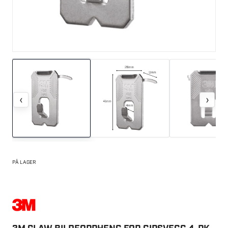
‹
›
PÅ LAGER