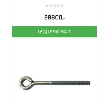
★
★
★
★
★
29900
,-
Legg i handlekurv