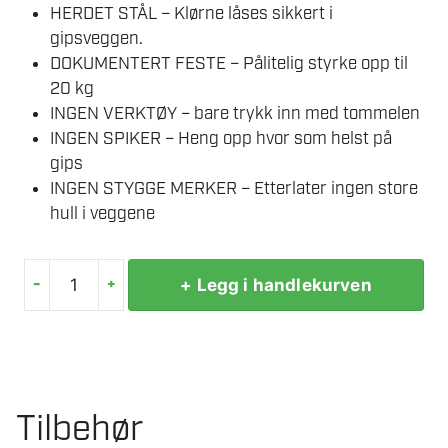
HERDET STÅL – Klørne låses sikkert i
gipsveggen.
DOKUMENTERT FESTE – Pålitelig styrke opp til
20 kg
INGEN VERKTØY – bare trykk inn med tommelen
INGEN SPIKER – Heng opp hvor som helst på
gips
INGEN STYGGE MERKER – Etterlater ingen store
hull i veggene
-
+
+ Legg i handlekurven
3M
CLAW
BILDEOPPHENG
FOR
GIPSVEGG
Tilbehør
4-
PK