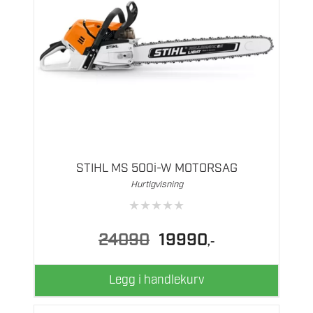
STIHL MS 500i-W MOTORSAG
Hurtigvisning
★
★
★
★
★
Opprinnelig
Nåværende
24090
19990
,-
pris
pris
var:
er:
24090.
19990.
Legg i handlekurv