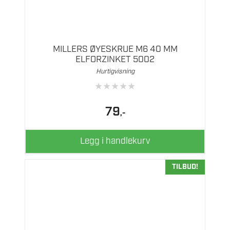
MILLERS ØYESKRUE M6 40 MM
ELFORZINKET 5002
Hurtigvisning
★
★
★
★
★
79
,-
Legg i handlekurv
TILBUD!