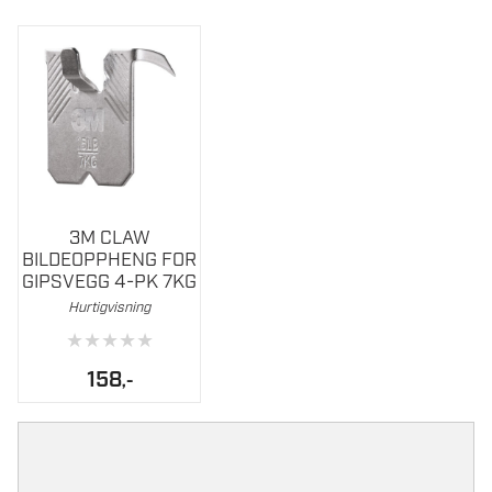
20KG
antall
3M CLAW
BILDEOPPHENG FOR
GIPSVEGG 4-PK 7KG
Hurtigvisning
★
★
★
★
★
158
,-