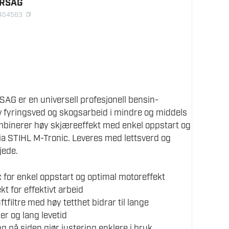
ORSAG
1454563
G er en universell profesjonell bensin-
v fyringsved og skogsarbeid i mindre og middels
mbinerer høy skjæreeffekt med enkel oppstart og
ia STIHL M-Tronic. Leveres med lettsverd og
jede.
 for enkel oppstart og optimal motoreffekt
t for effektivt arbeid
ftfiltre med høy tetthet bidrar til lange
ler og lang levetid
 på siden gjør justering enklere i bruk