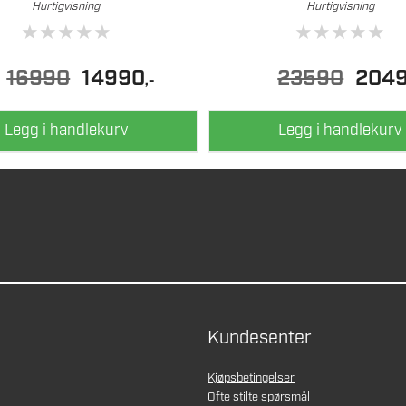
Hurtigvisning
Hurtigvisning
★
★
★
★
★
★
★
★
★
★
Opprinnelig
Nåværende
Opprinne
16990
14990
23590
204
,-
pris
pris
pris
var:
er:
var:
16990.
14990.
23590.
Legg i handlekurv
Legg i handlekurv
Kundesenter
Kjøpsbetingelser
Ofte stilte spørsmål