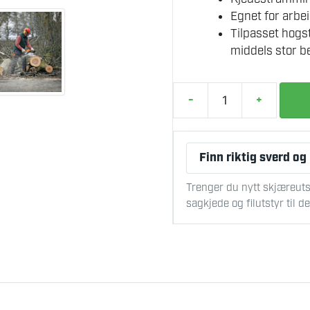
Egnet for arbe
Tilpasset hogs
middels stor b
-
+
STIHL
MS
271
Finn riktig sverd og
MOTORSAG
antall
Trenger du nytt skjæreuts
sagkjede og filutstyr til 