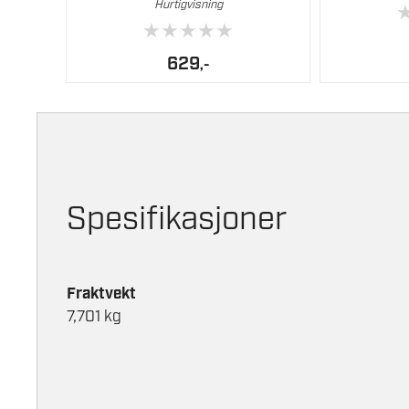
Hurtigvisning
★
★
★
★
★
629
,-
Spesifikasjoner
Fraktvekt
7,701 kg