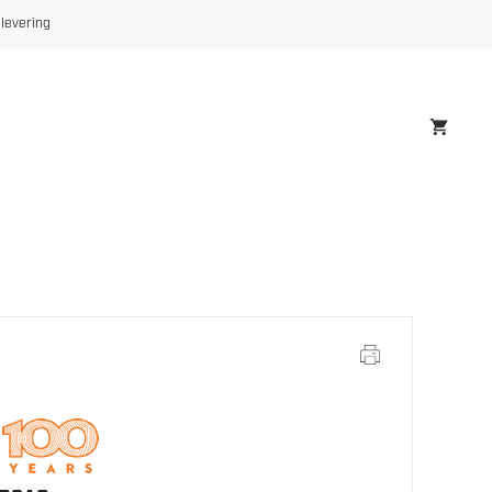
271
 levering
MOTORSAG
antall