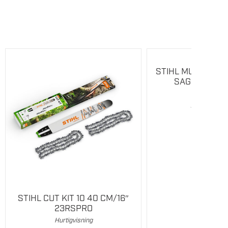
STIHL MULTIFIL 2-I
SAGKJEDE Ø 
Hurtigvisni
★
★
★
529
,-
STIHL CUT KIT 10 40 CM/16″
23RSPRO
Hurtigvisning