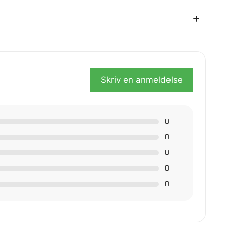
så etter kjøpet.
Skriv en anmeldelse
0
0
0
0
0