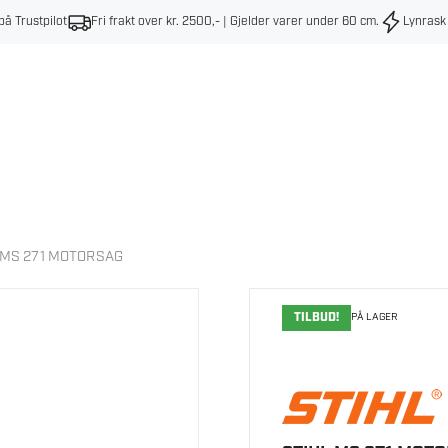
på Trustpilot
Fri frakt over kr. 2500,- | Gjelder varer under 60 cm
.
Lynrask
 MS 271 MOTORSAG
TILBUD!
PÅ LAGER