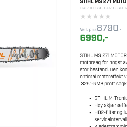
STIHL MS 271 MOT
11412000666
· EAN: 88666
★
★
★
★
★
8790
Veil. pris
,-
6990
,-
STIHL MS 271 MOTORSA
motorsag for hogst a
stor bestand. Den ko
optimal motoreffekt v
.325"-RM3 proft sagk
STIHL M-Tronic
Høy skjæreeffek
HD2-filter og lu
serviceinterval
Kjedestramming