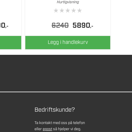
Hurtigvisning
★
★
★
★
★
lig
Nåværende
Opprinnelig
Nåværende
90
6240
5890
,-
,-
pris
pris
pris
er:
var:
er:
20490.
6240.
5890.
Legg i handlekurv
Bedriftskunde?
Ta kontakt med oss på telefon
eller
epost
så hjelper vi deg.