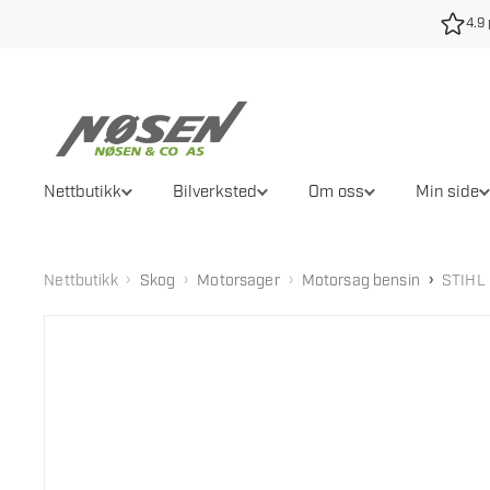
Hopp
4.9 
til
innhold
Nettbutikk
Bilverksted
Om oss
Min side
›
›
›
›
Nettbutikk
Skog
Motorsager
Motorsag bensin
STIHL