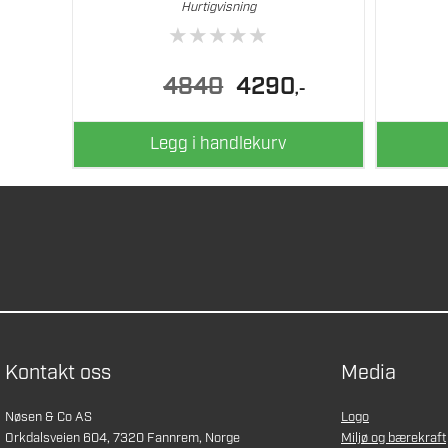
Hurtigvisning
★
★
★
★
★
Opprinnelig
Nåværende
4840
4290
,-
pris
pris
var:
er:
4840.
4290.
Legg i handlekurv
Kontakt oss
Media
Nøsen & Co AS
Logo
Orkdalsveien 604, 7320 Fannrem, Norge
Miljø og bærekraft