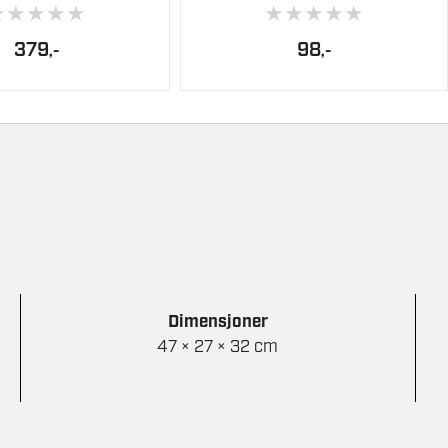
★
★
★
★
★
★
★
★
★
★
379
98
,-
,-
Dimensjoner
47 × 27 × 32 cm