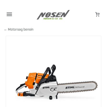
Hopp
til
innhold
← Motorsag bensin