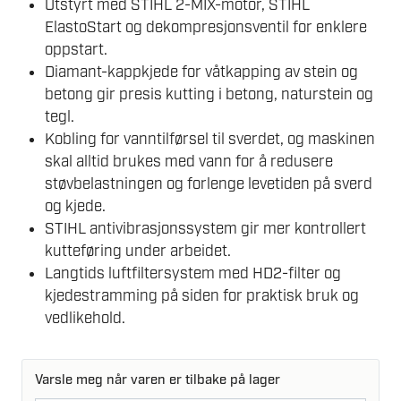
Utstyrt med STIHL 2-MIX-motor, STIHL
ElastoStart og dekompresjonsventil for enklere
oppstart.
Diamant-kappkjede for våtkapping av stein og
betong gir presis kutting i betong, naturstein og
tegl.
Kobling for vanntilførsel til sverdet, og maskinen
skal alltid brukes med vann for å redusere
støvbelastningen og forlenge levetiden på sverd
og kjede.
STIHL antivibrasjonssystem gir mer kontrollert
kutteføring under arbeidet.
Langtids luftfiltersystem med HD2-filter og
kjedestramming på siden for praktisk bruk og
vedlikehold.
Varsle meg når varen er tilbake på lager