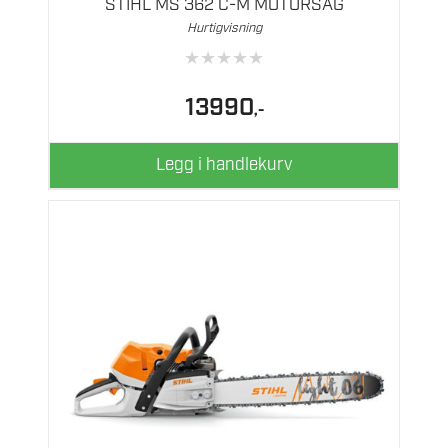
STIHL MS 362 C-M MOTORSAG
Hurtigvisning
★
★
★
★
★
13990
,-
Legg i handlekurv