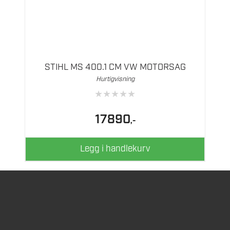
STIHL MS 400.1 CM VW MOTORSAG
Hurtigvisning
★
★
★
★
★
17890
,-
Legg i handlekurv