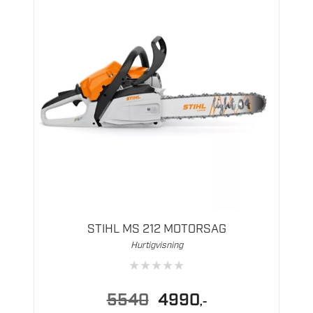
STIHL MS 212 MOTORSAG
Hurtigvisning
★
★
★
★
★
Opprinnelig
Nåværende
5540
4990
,-
pris
pris