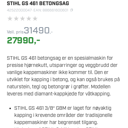
STIHL GS 461 BETONGSAG
42522000047
· EAN: 886661600601
★
★
★
★
★
31490
Veil. pris
,-
27990
,-
STIHL GS 461 betongsag er en spesialmaskin for
presise hjørnekutt, utsparringer og veggbrudd der
vanlige kappemaskiner ikke kommer til. Den er
utviklet for kapping i betong, og kan også brukes på
naturstein, tegl og betongrør i grøfter. Modellen
leveres med diamant-kappkjede for våtkapping.
STIHL GS 461 3/8″ GBM er laget for nøyaktig
kapping i krevende områder der tradisjonelle
kappemaskiner har begrenset tilgang.