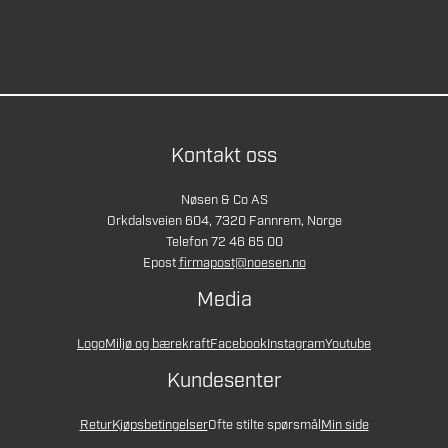
Kontakt oss
Nøsen & Co AS
Orkdalsveien 604, 7320 Fannrem, Norge
Telefon 72 46 65 00
Epost
firmapost@noesen.no
Media
Logo
Miljø og bærekraft
Facebook
Instagram
Youtube
Kundesenter
Retur
Kjøpsbetingelser
Ofte stilte spørsmål
Min side