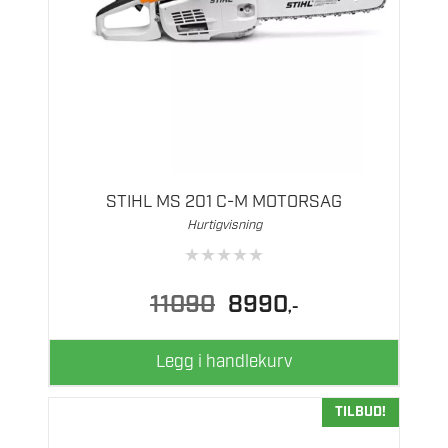
STIHL MS 201 C-M MOTORSAG
Hurtigvisning
★
★
★
★
★
Opprinnelig
Nåværende
11090
8990
,-
pris
pris
var:
er:
11090.
8990.
Legg i handlekurv
TILBUD!