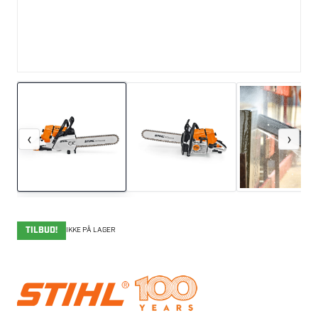
‹
›
TILBUD!
IKKE PÅ LAGER