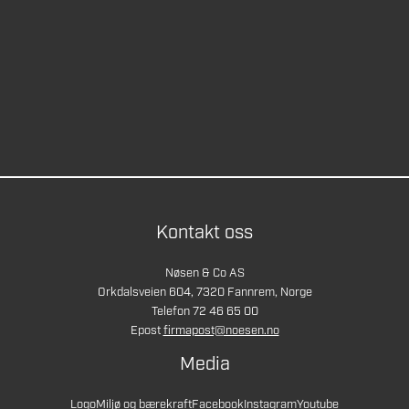
Kontakt oss
Nøsen & Co AS
Orkdalsveien 604, 7320 Fannrem, Norge
Telefon 72 46 65 00
Epost
firmapost@noesen.no
Media
Logo
Miljø og bærekraft
Facebook
Instagram
Youtube