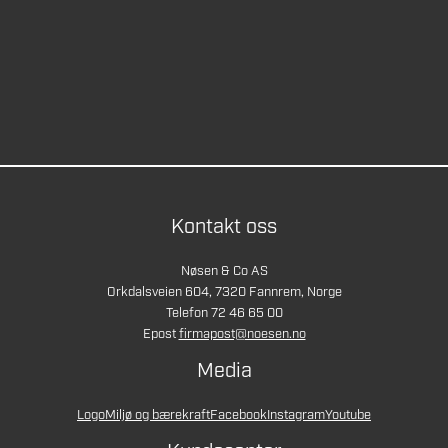
Kontakt oss
Nøsen & Co AS
Orkdalsveien 604, 7320 Fannrem, Norge
Telefon 72 46 65 00
Epost
firmapost@noesen.no
Media
Logo
Miljø og bærekraft
Facebook
Instagram
Youtube