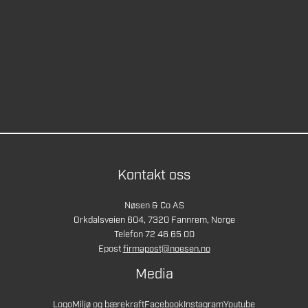
Kontakt oss
Nøsen & Co AS
Orkdalsveien 604, 7320 Fannrem, Norge
Telefon 72 46 65 00
Epost
firmapost@noesen.no
Media
Logo
Miljø og bærekraft
Facebook
Instagram
Youtube