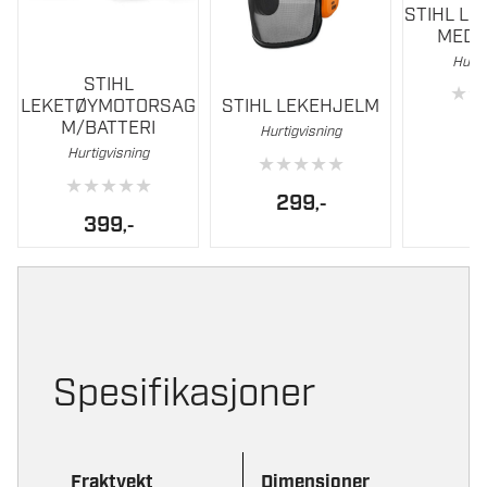
STIHL L
MED 
Hurti
STIHL
★
★
LEKETØYMOTORSAG
STIHL LEKEHJELM
M/BATTERI
3
Hurtigvisning
Hurtigvisning
★
★
★
★
★
★
★
★
★
★
299
,-
399
,-
Spesifikasjoner
Fraktvekt
Dimensjoner