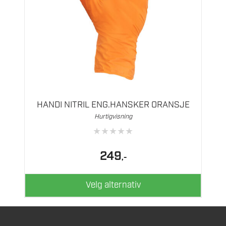
Dette
produktet
har
flere
HANDI NITRIL ENG.HANSKER ORANSJE
varianter.
Hurtigvisning
Alternativene
★
★
★
★
★
kan
velges
249
,-
på
produktsiden
Velg alternativ