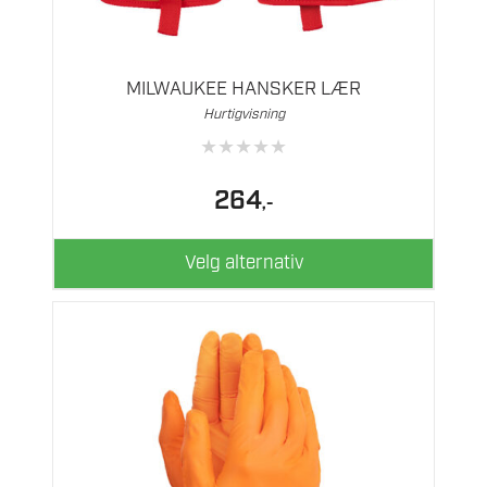
produktet
har
flere
MILWAUKEE HANSKER LÆR
varianter.
Hurtigvisning
Alternativene
★
★
★
★
★
kan
velges
264
,-
på
produktsiden
Velg alternativ