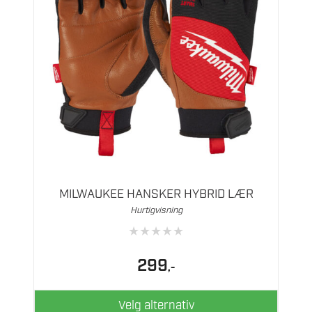
Dette
produktet
har
flere
MILWAUKEE HANSKER HYBRID LÆR
varianter.
Hurtigvisning
Alternativene
★
★
★
★
★
kan
velges
299
,-
på
produktsiden
Velg alternativ