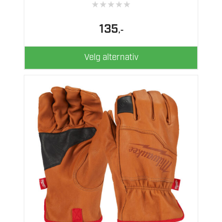
★
★
★
★
★
kan
velges
135
,-
på
produktsiden
Velg alternativ
Dette