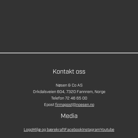
Kontakt oss
Nøsen & Co AS
Orkdalsveien 604, 7320 Fannrem, Norge
Telefon 72 46 65 00
Epost
firmapost@noesen.no
Media
Logo
Miljø og bærekraft
Facebook
Instagram
Youtube