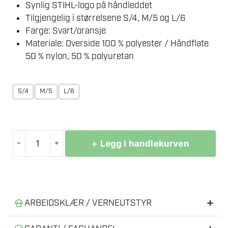
Synlig STIHL-logo på håndleddet
Tilgjengelig i størrelsene S/4, M/5 og L/6
Farge: Svart/oransje
Materiale: Overside 100 % polyester / Håndflate
50 % nylon, 50 % polyuretan
S/4
M/5
L/6
-
+
+ Legg i handlekurven
STIHL
ARBEIDSHANSKER
TIL
BARN
antall
ARBEIDSKLÆR / VERNEUTSTYR
Anbefalt verneutstyr til skogsarbeid