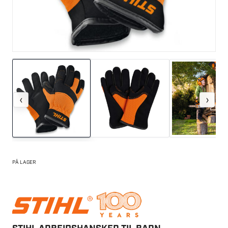
‹
›
PÅ LAGER