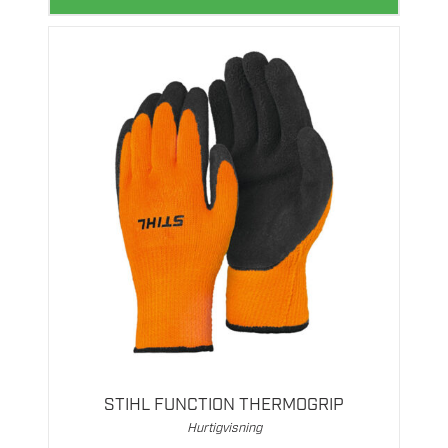
Dette
produktet
har
flere
STIHL FUNCTION THERMOGRIP
varianter.
Hurtigvisning
Alternativene