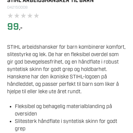
STIHL ARBEIDSHANSKER TIL BARN
042150008
★
★
★
★
★
99
,-
STIHL arbeidshansker for barn kombinerer komfort,
slitestyrke og lek. De har en fleksibel overdel som
gir god bevegelsesfrihet, og en håndflate i robust
syntetisk skinn for godt grep og holdbarhet.
Hanskene har den ikoniske STIHL-logoen på
håndleddet, og passer perfekt til barn som liker å
hjelpe til eller leke ute året rundt.
Fleksibel og behagelig materialblanding på
oversiden
Slitesterk håndflate i syntetisk skinn for godt
grep