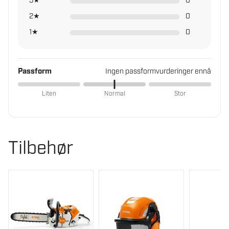
3★
0
2★
0
1★
0
Passform
Ingen passformvurderinger ennå
Liten
Normal
Stor
Tilbehør