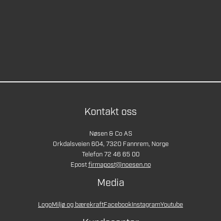
Kontakt oss
Nøsen & Co AS
Orkdalsveien 604, 7320 Fannrem, Norge
Telefon 72 46 65 00
Epost
firmapost@noesen.no
Media
Logo
Miljø og bærekraft
Facebook
Instagram
Youtube