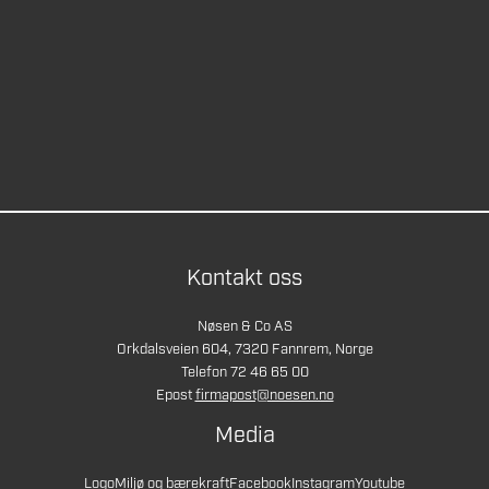
Kontakt oss
Nøsen & Co AS
Orkdalsveien 604, 7320 Fannrem, Norge
Telefon 72 46 65 00
Epost
firmapost@noesen.no
Media
Logo
Miljø og bærekraft
Facebook
Instagram
Youtube