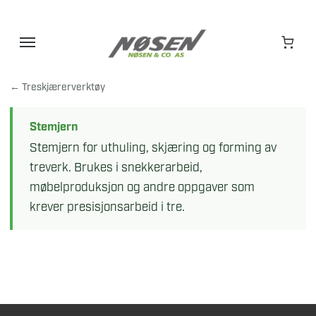
Hopp
til
innhold
← Treskjærerverktøy
Stemjern
Stemjern for uthuling, skjæring og forming av
treverk. Brukes i snekkerarbeid,
møbelproduksjon og andre oppgaver som
krever presisjonsarbeid i tre.