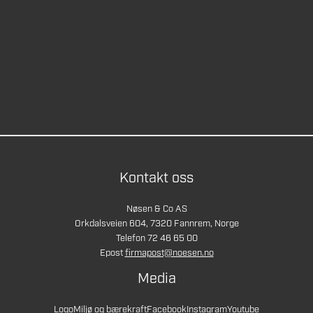
Kontakt oss
Nøsen & Co AS
Orkdalsveien 604, 7320 Fannrem, Norge
Telefon 72 46 65 00
Epost
firmapost@noesen.no
Media
Logo
Miljø og bærekraft
Facebook
Instagram
Youtube