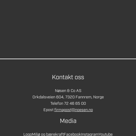
Kontakt oss
Nøsen & Co AS
Orkdalsveien 604, 7320 Fannrem, Norge
Telefon 72 46 65 00
Epost
firmapost@noesen.no
Media
Logo
Miljø og bærekraft
Facebook
Instagram
Youtube