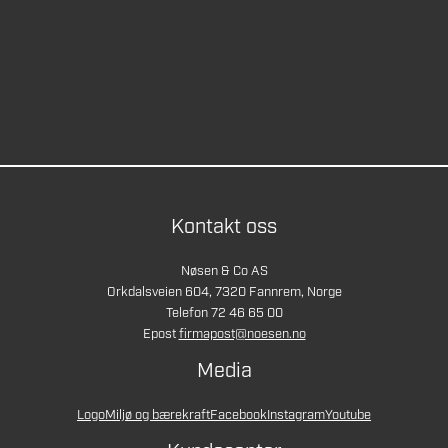
Kontakt oss
Nøsen & Co AS
Orkdalsveien 604, 7320 Fannrem, Norge
Telefon 72 46 65 00
Epost
firmapost@noesen.no
Media
Logo
Miljø og bærekraft
Facebook
Instagram
Youtube