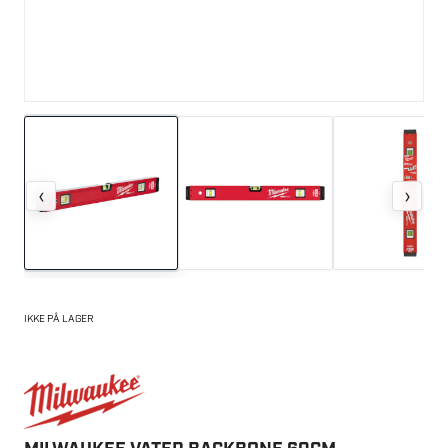
‹
›
IKKE PÅ LAGER