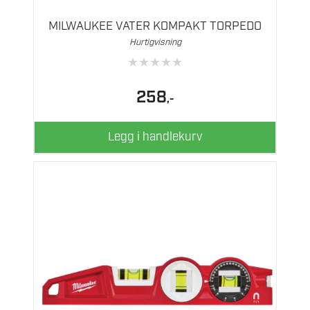
MILWAUKEE VATER KOMPAKT TORPEDO
Hurtigvisning
★
★
★
★
★
258
,-
Legg i handlekurv