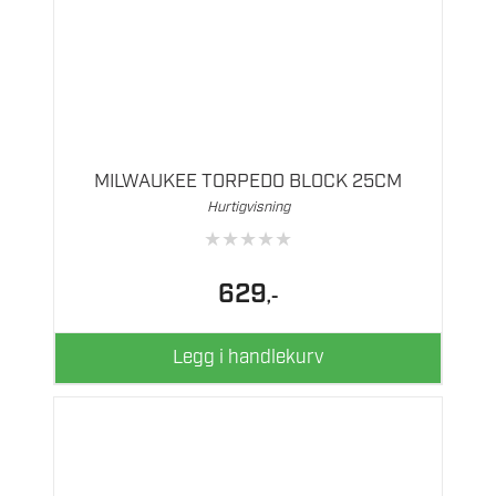
MILWAUKEE TORPEDO BLOCK 25CM
Hurtigvisning
★
★
★
★
★
629
,-
Legg i handlekurv