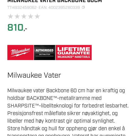
MILWAUKEE VATER BACKBONE 60CM
TTI4932459062
· EAN: 4002395280339
★
★
★
★
★
810
,-
Milwaukee Vater
Milwaukee vater Backbone 60 cm har en kraftig og
holdbar BACKBONE™-metallramme med
SHARPSITE™-libellteknologi for forbedret lesbarhet.
Presisjonsfrest måleflate sikrer nøyaktighet, og
libeller med høy kontrast gir optimal synlighet.
Store håndtak og hull for oppheng gjør den enkel å