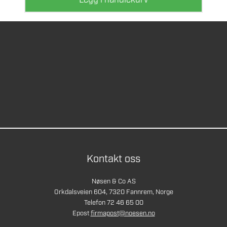
Legg i handlekurv
Kontakt oss
Nøsen & Co AS
Orkdalsveien 604, 7320 Fannrem, Norge
Telefon 72 46 65 00
Epost
firmapost@noesen.no