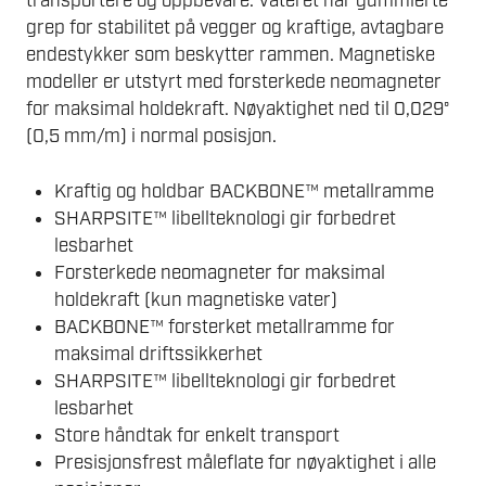
transportere og oppbevare. Vateret har gummierte
grep for stabilitet på vegger og kraftige, avtagbare
endestykker som beskytter rammen. Magnetiske
modeller er utstyrt med forsterkede neomagneter
for maksimal holdekraft. Nøyaktighet ned til 0,029°
(0,5 mm/m) i normal posisjon.
Kraftig og holdbar BACKBONE™ metallramme
SHARPSITE™ libellteknologi gir forbedret
lesbarhet
Forsterkede neomagneter for maksimal
holdekraft (kun magnetiske vater)
BACKBONE™ forsterket metallramme for
maksimal driftssikkerhet
SHARPSITE™ libellteknologi gir forbedret
lesbarhet
Store håndtak for enkelt transport
Presisjonsfrest måleflate for nøyaktighet i alle