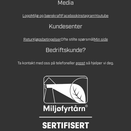
Media
Logo
Miljø og bærekraft
Facebook
Instagram
Youtube
Kundesenter
Retur
Kjøpsbetingelser
Ofte stilte spørsmål
Min side
Bedriftskunde?
Ta kontakt med oss på telefon
eller
epost
så hjelper vi deg.