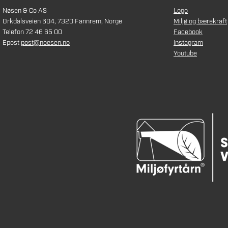
Nøsen & Co AS
Logo
Orkdalsveien 604, 7320 Fannrem, Norge
Miljø og bærekraft
Telefon 72 46 65 00
Facebook
Epost
post@noesen.no
Instagram
Youtube