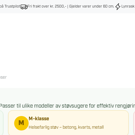
på Trustpilot
Fri frakt over kr. 2500,- | Gjelder varer under 60 cm
.
Lynrask
oser
sser til ulike modeller av støvsugere for effektiv rengjør
M-klasse
Helsefarlig støv – betong, kvarts, metall