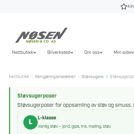
Hopp
4.9 
til
innhold
Nettbutikk
Bilverksted
Om oss
Min side
›
›
›
Nettbutikk
Rengjøringsmaskiner
Støvsugere
Støvsugerp
Støvsugerposer
Støvsugerposer for oppsamling av støv og smuss. Pa
L-klasse
Vanlig støv – jord, gips, tre, maling, støv