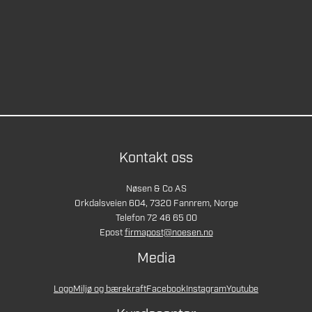
Kontakt oss
Nøsen & Co AS
Orkdalsveien 604, 7320 Fannrem, Norge
Telefon 72 46 65 00
Epost
firmapost@noesen.no
Media
Logo
Miljø og bærekraft
Facebook
Instagram
Youtube