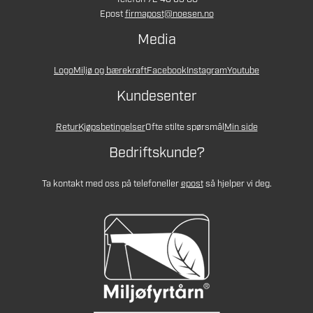
Epost
firmapost@noesen.no
Media
Logo
Miljø og bærekraft
Facebook
Instagram
Youtube
Kundesenter
Retur
Kjøpsbetingelser
Ofte stilte spørsmål
Min side
Bedriftskunde?
Ta kontakt med oss på telefon
eller
epost
så hjelper vi deg.