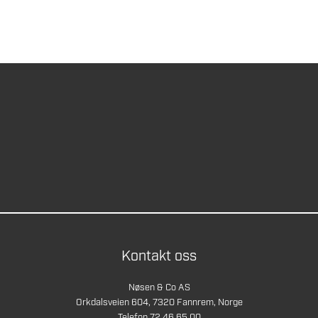
Kontakt oss
Nøsen & Co AS
Orkdalsveien 604, 7320 Fannrem, Norge
Telefon 72 46 65 00