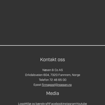
Kontakt oss
Nøsen & Co AS
Orkdalsveien 604, 7320 Fannrem, Norge
Telefon 72 46 65 00
Epost
firmapost@noesen.no
Media
Logo
Miljø og bærekraft
Facebook
Instagram
Youtube