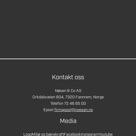
Kontakt oss
Nøsen & Co AS
Orkdalsveien 604, 7320 Fannrem, Norge
Telefon 72 46 65 00
Epost
firmapost@noesen.no
Media
Logo
Miljø og bærekraft
Facebook
Instagram
Youtube