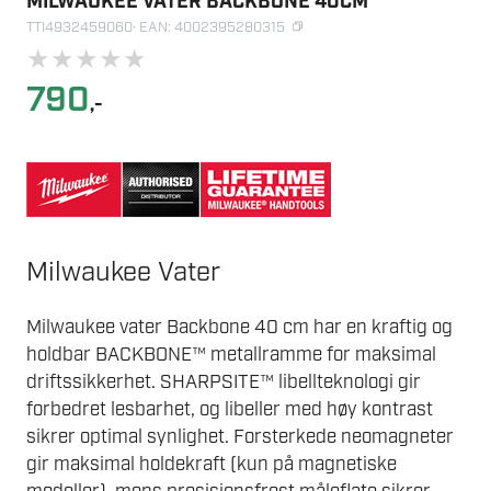
MILWAUKEE VATER BACKBONE 40CM
TTI4932459060
· EAN: 4002395280315
★
★
★
★
★
790
,-
Milwaukee Vater
Milwaukee vater Backbone 40 cm har en kraftig og
holdbar BACKBONE™ metallramme for maksimal
driftssikkerhet. SHARPSITE™ libellteknologi gir
forbedret lesbarhet, og libeller med høy kontrast
sikrer optimal synlighet. Forsterkede neomagneter
gir maksimal holdekraft (kun på magnetiske