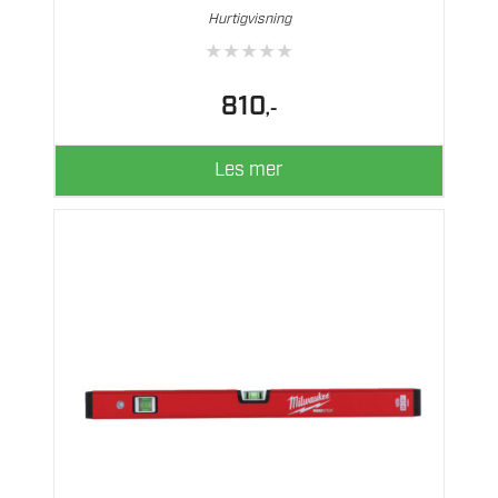
Hurtigvisning
★
★
★
★
★
810
,-
Les mer