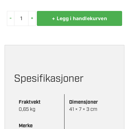
-
+
+ Legg i handlekurven
MILWAUKEE
VATER
BACKBONE
40CM
antall
Spesifikasjoner
Fraktvekt
Dimensjoner
0,65 kg
41 × 7 × 3 cm
Merke