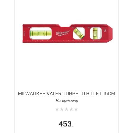
MILWAUKEE VATER TORPEDO BILLET 15CM
Hurtigvisning
★
★
★
★
★
453
,-