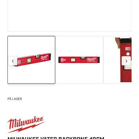
‹
›
PÅ LAGER