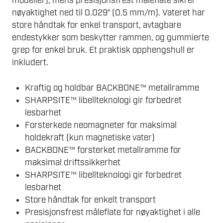
modeller), mens presisjonsfrest måleflate sikrer
nøyaktighet ned til 0.029° (0.5 mm/m). Vateret har
store håndtak for enkel transport, avtagbare
endestykker som beskytter rammen, og gummierte
grep for enkel bruk. Et praktisk opphengshull er
inkludert.
Kraftig og holdbar BACKBONE™ metallramme
SHARPSITE™ libellteknologi gir forbedret
lesbarhet
Forsterkede neomagneter for maksimal
holdekraft (kun magnetiske vater)
BACKBONE™ forsterket metallramme for
maksimal driftssikkerhet
SHARPSITE™ libellteknologi gir forbedret
lesbarhet
Store håndtak for enkelt transport
Presisjonsfrest måleflate for nøyaktighet i alle