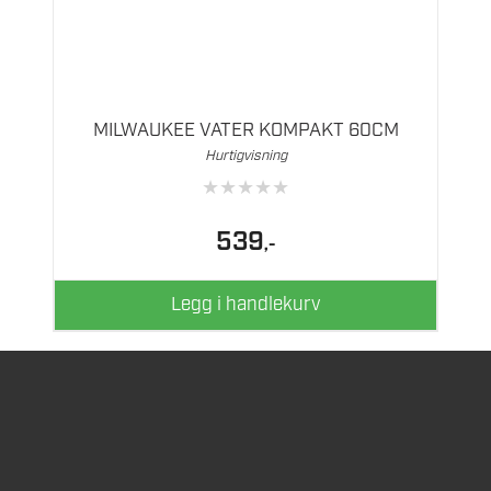
MILWAUKEE VATER KOMPAKT 60CM
Hurtigvisning
★
★
★
★
★
539
,-
Legg i handlekurv