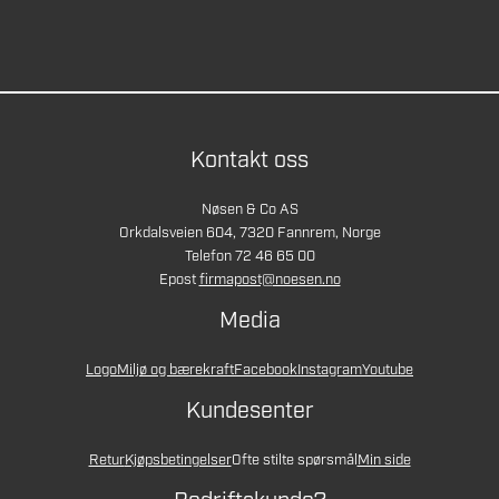
Kontakt oss
Nøsen & Co AS
Orkdalsveien 604, 7320 Fannrem, Norge
Telefon 72 46 65 00
Epost
firmapost@noesen.no
Media
Logo
Miljø og bærekraft
Facebook
Instagram
Youtube
Kundesenter
Retur
Kjøpsbetingelser
Ofte stilte spørsmål
Min side