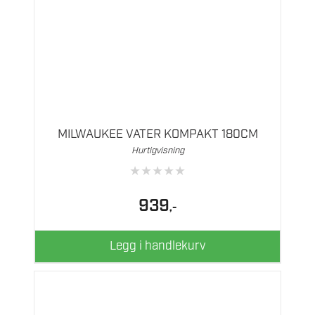
MILWAUKEE VATER KOMPAKT 180CM
Hurtigvisning
★
★
★
★
★
939
,-
Legg i handlekurv