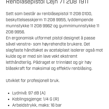
Renblåsepistol Cejn 71 208 1911
Sett som består av renblåsepistol 11 208 0100,
beskyttelsesskjerm 11 208 9955, lyddempende
munnstykke 11 208 9962 og gummimunnstykke 11
208 9956.
En ergonomisk utformet pistol designet å passe
såvel venstre- som høyrehendte brukere. Det
slagfaste håndtaket av acetalplast isolerer også mot
kulde og er med sin lave vekt ekstremt
letthåndterlig. Pådraget er trinnløst og gir høy
blåsekraft for maksimal og effektiv renblåsing.
Utviklet for profesjonell bruk.
Lydnivå: 97 dB (A)
Koblingsgjenge: 1/4 G (R)
Arbeidstrykk, maks: 16 bar