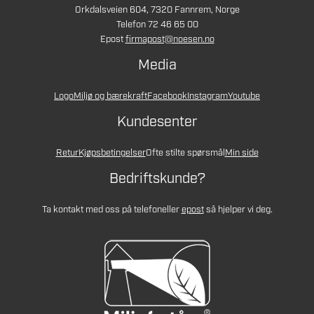
Orkdalsveien 604, 7320 Fannrem, Norge
Telefon 72 46 65 00
Epost
firmapost@noesen.no
Media
Logo
Miljø og bærekraft
Facebook
Instagram
Youtube
Kundesenter
Retur
Kjøpsbetingelser
Ofte stilte spørsmål
Min side
Bedriftskunde?
Ta kontakt med oss på telefon
eller
epost
så hjelper vi deg.