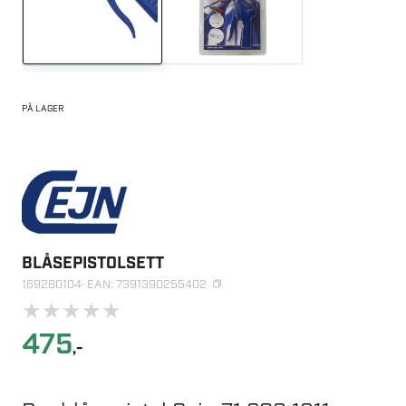
PÅ LAGER
BLÅSEPISTOLSETT
169280104
· EAN: 7391390255402
★
★
★
★
★
475
,-