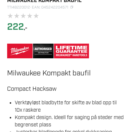
MILWAUKEE KOMPAKT BAUFIL
TTI48220012
· EAN: 045242204571
★
★
★
★
★
222
,-
Milwaukee Kompakt baufil
Compact Hacksaw
Verktøyløst bladbytte for skifte av blad opp til
10x raskere
Kompakt design. Ideell for saging på steder med
begrenset plass