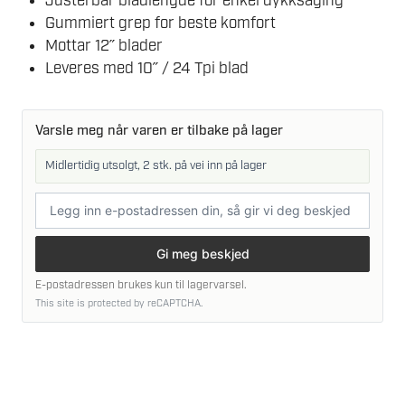
Justerbar bladlengde for enkel dykksaging
Gummiert grep for beste komfort
Mottar 12˝ blader
Leveres med 10˝ / 24 Tpi blad
Varsle meg når varen er tilbake på lager
Midlertidig utsolgt, 2 stk. på vei inn på lager
E-
postadresse
Gi meg beskjed
E-postadressen brukes kun til lagervarsel.
This site is protected by reCAPTCHA.