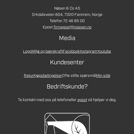
Nøsen & Co AS
Orkdalsveien 604, 7320 Fannrem, Norge
Telefon 72 46 65 00
Epost
firmapost@noesen.no
Media
Logo
Miljø og bærekraft
Facebook
Instagram
Youtube
Kundesenter
Retur
Kjøpsbetingelser
Ofte stilte spørsmål
Min side
Bedriftskunde?
Ta kontakt med oss på telefon
eller
epost
så hjelper vi deg.