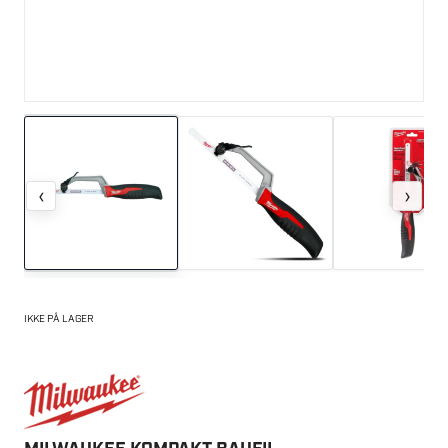
‹
›
IKKE PÅ LAGER