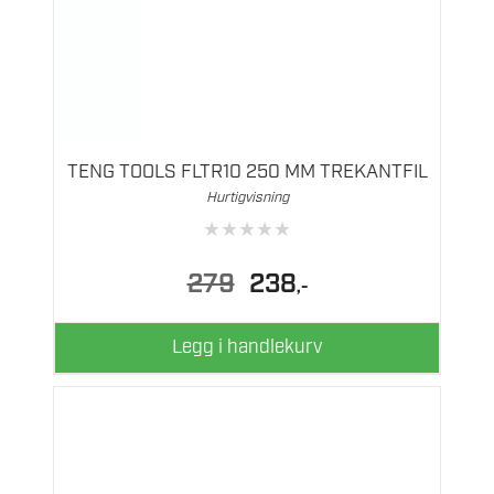
TENG TOOLS FLTR10 250 MM TREKANTFIL
Hurtigvisning
★
★
★
★
★
Opprinnelig
Nåværende
279
238
,-
pris
pris
var:
er:
279.
238.
Legg i handlekurv