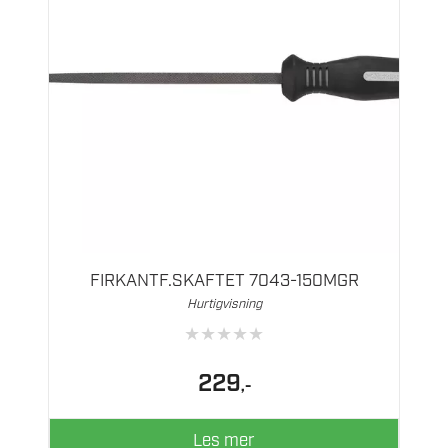
FIRKANTF.SKAFTET 7043-150MGR
Hurtigvisning
★
★
★
★
★
229
,-
Les mer