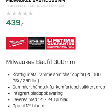
MILWAUKEE BAUFIL 300MM
TTI48220050
· EAN: 045242362226
★
★
★
★
★
439
,-
Milwaukee Baufil 300mm
Kraftig metallramme som tåler opp til (25,000
PSi / 250 lbs).
Gummiert håndtak for komfortabelt sikkert grep
Integrert bladoppbevaring
Leveres med 12˝ / 24 Tpi blad
Opp til 12˝ blader