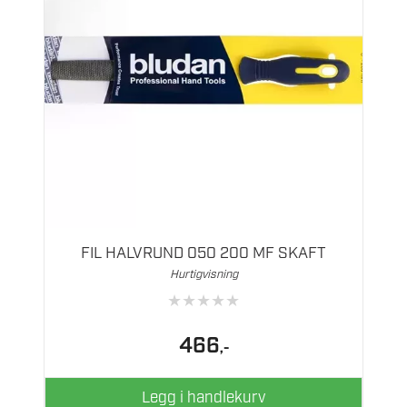
FIL HALVRUND 050 200 MF SKAFT
Hurtigvisning
★
★
★
★
★
466
,-
Legg i handlekurv