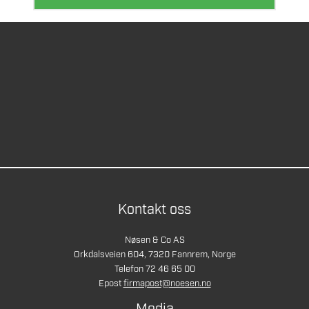
Kontakt oss
Nøsen & Co AS
Orkdalsveien 604, 7320 Fannrem, Norge
Telefon 72 46 65 00
Epost
firmapost@noesen.no