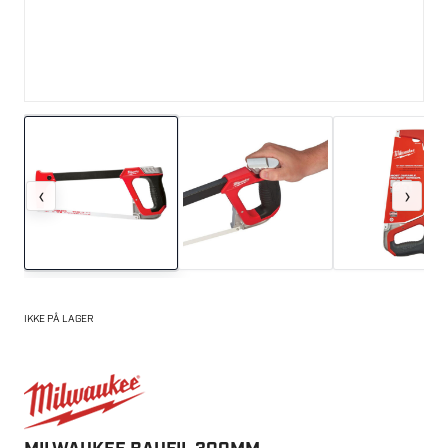
‹
›
IKKE PÅ LAGER