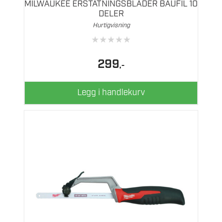
MILWAUKEE ERSTATNINGSBLADER BAUFIL 10
DELER
Hurtigvisning
★
★
★
★
★
299
,-
Legg i handlekurv