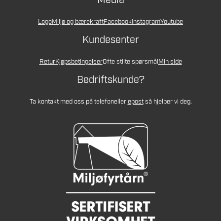
Media
Logo
Miljø og bærekraft
Facebook
Instagram
Youtube
Kundesenter
Retur
Kjøpsbetingelser
Ofte stilte spørsmål
Min side
Bedriftskunde?
Ta kontakt med oss på telefon
eller
epost
så hjelper vi deg.