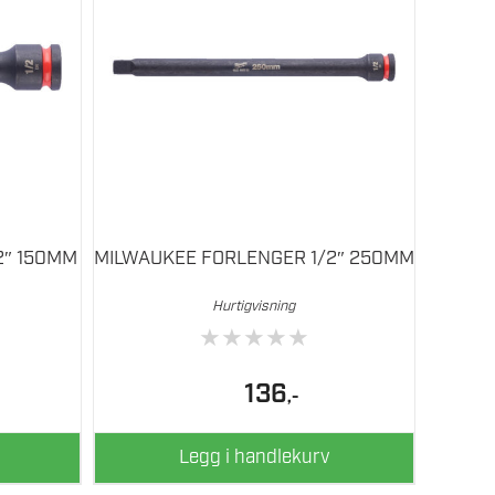
2″ 150MM
MILWAUKEE FORLENGER 1/2″ 250MM
Hurtigvisning
★
★
★
★
★
136
,-
Legg i handlekurv