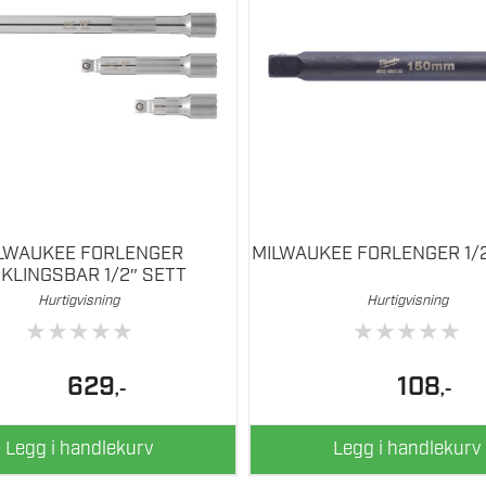
LWAUKEE FORLENGER
MILWAUKEE FORLENGER 1/
NKLINGSBAR 1/2″ SETT
Hurtigvisning
Hurtigvisning
★
★
★
★
★
★
★
★
★
★
629
108
,-
,-
Legg i handlekurv
Legg i handlekurv