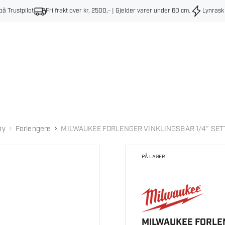
på Trustpilot
Fri frakt over kr. 2500,- | Gjelder varer under 60 cm
.
Lynrask
›
›
øy
Forlengere
MILWAUKEE FORLENGER VINKLINGSBAR 1/4″ SET
PÅ LAGER
MILWAUKEE FORLEN