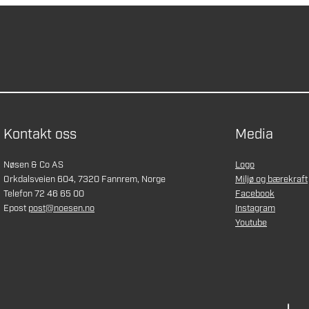
Kontakt oss
Media
Nøsen & Co AS
Logo
Orkdalsveien 604, 7320 Fannrem, Norge
Miljø og bærekraft
Telefon 72 46 65 00
Facebook
Epost
post@noesen.no
Instagram
Youtube