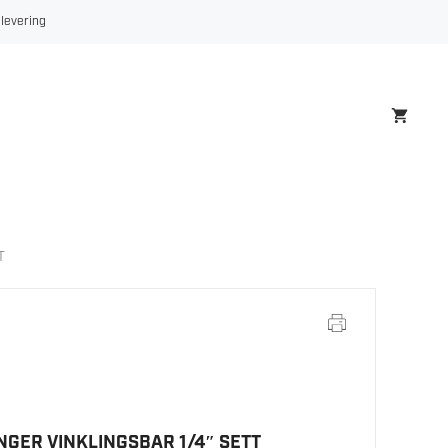
VINKLINGSBAR
 levering
1/4"
SETT
antall
T
GER VINKLINGSBAR 1/4″ SETT