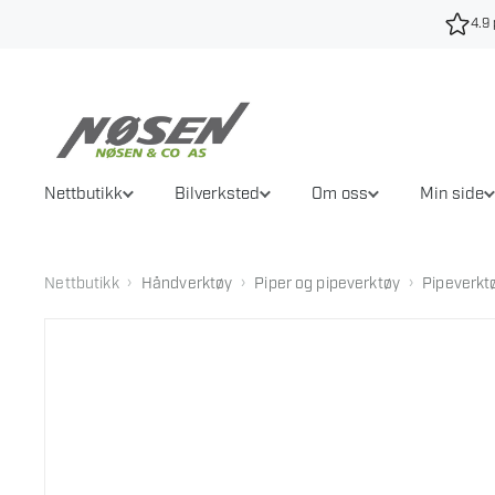
Hopp
4.9 
til
innhold
Nettbutikk
Bilverksted
Om oss
Min side
›
›
›
Nettbutikk
Håndverktøy
Piper og pipeverktøy
Pipeverkt