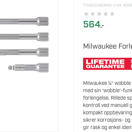
TTI4932480640
· EAN: 40
★
★
★
★
★
564
,-
Milwaukee Forl
Milwaukee ¼″ wobble f
med sin ‘wobble’-fun
forlengelse. Rillede 
kontroll ved manuell g
kompakt oppbevaringss
sikrer korrosjons- og
gir rask og enkel iden