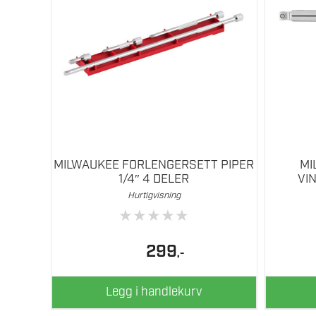
MILWAUKEE FORLENGERSETT PIPER
MI
1/4″ 4 DELER
VI
Hurtigvisning
★
★
★
★
★
299
,-
Legg i handlekurv