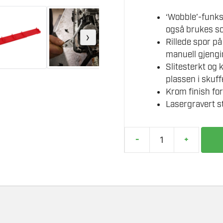
‘Wobble’-funks
også brukes so
›
Rillede spor p
manuell gjengi
Slitesterkt og
plassen i skuff
Krom finish for
Lasergravert st
-
+
MILWAUKEE
FORLENGER
VINKLINGSBAR
1/4"
SETT
antall