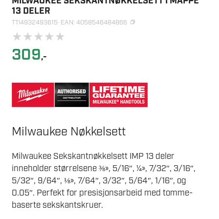
MILWAUKEE SEKSKANTNØKKELSETT I MAPPE
13 DELER
TTI4932493615
· EAN: 4058546484866
★
★
★
★
★
309
,-
Milwaukee Nøkkelsett
Milwaukee Sekskantnøkkelsett IMP 13 deler
inneholder størrelsene ⅜», 5/16″, ¼», 7/32″, 3/16″,
5/32″, 9/64″, ⅛», 7/64″, 3/32″, 5/64″, 1/16″, og
0.05″. Perfekt for presisjonsarbeid med tomme-
baserte sekskantskruer.