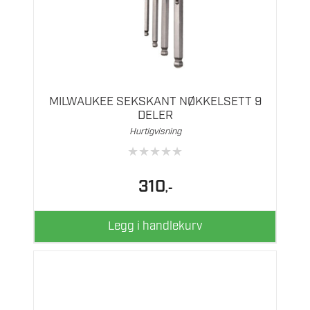
MILWAUKEE SEKSKANT NØKKELSETT 9
DELER
Hurtigvisning
★
★
★
★
★
310
,-
Legg i handlekurv