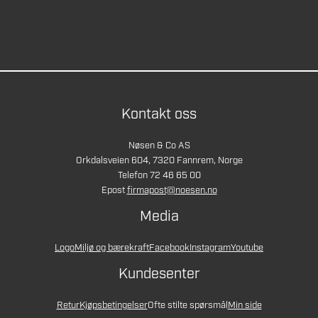
Kontakt oss
Nøsen & Co AS
Orkdalsveien 604, 7320 Fannrem, Norge
Telefon 72 46 65 00
Epost
firmapost@noesen.no
Media
Logo
Miljø og bærekraft
Facebook
Instagram
Youtube
Kundesenter
Retur
Kjøpsbetingelser
Ofte stilte spørsmål
Min side