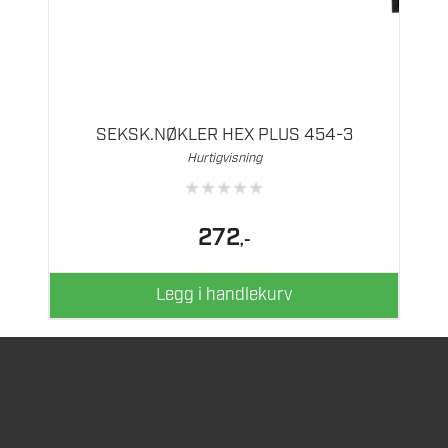
SEKSK.NØKLER HEX PLUS 454-3
Hurtigvisning
★
★
★
★
★
272
,-
Legg i handlekurv