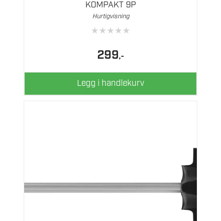
KOMPAKT 9P
Hurtigvisning
★
★
★
★
★
299
,-
Legg i handlekurv