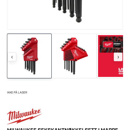
‹
›
IKKE PÅ LAGER