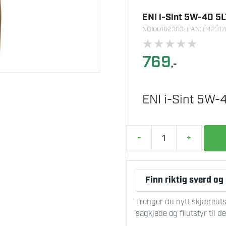
ENI i-Sint 5W-40 5
NDI00102383
· EAN: 84231
★
★
★
★
★
769
,-
ENI i-Sint 5W-40
-
+
ENI
i-
Sint
Finn riktig sverd og
5W-
40
Trenger du nytt skjæreuts
5LTR
sagkjede og filutstyr til 
antall