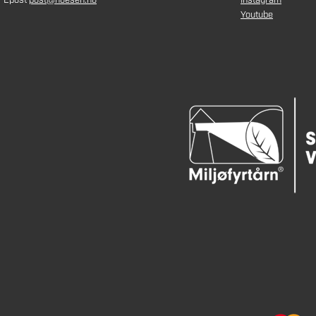
Epost
post@noesen.no
Instagram
Youtube