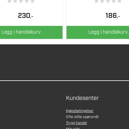
★
★
★
★
★
★
★
★
★
★
230
186
,-
,-
Legg i handlekurv
Legg i handlekurv
Kundesenter
Kjøpsbetingelser
Ofte stilte spørsmål
Trygg handel