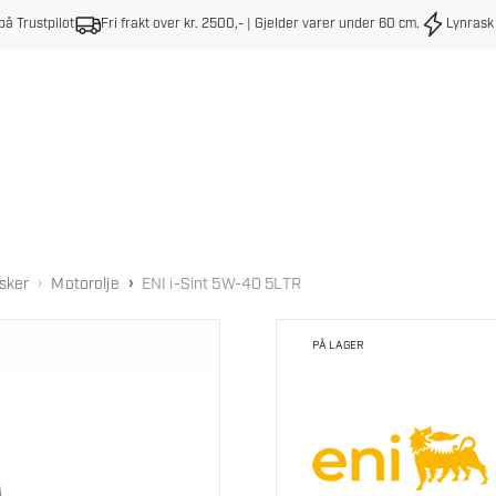
på Trustpilot
Fri frakt over kr. 2500,- | Gjelder varer under 60 cm
.
Lynrask
›
›
sker
Motorolje
ENI i-Sint 5W-40 5LTR
PÅ LAGER