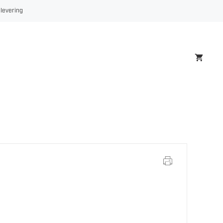
Sint
 levering
5W-
40
5LTR
antall