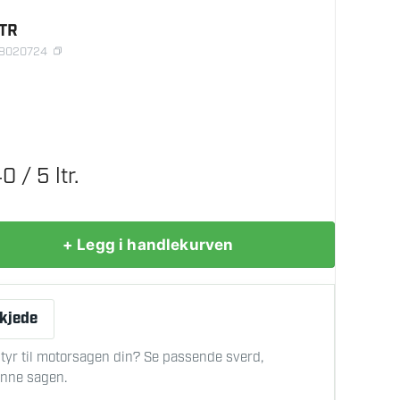
LTR
78020724
 / 5 ltr.
+ Legg i handlekurven
 kjede
tyr til motorsagen din? Se passende sverd,
denne sagen.