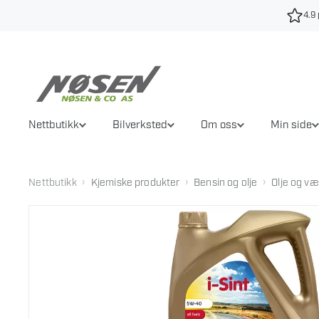
Hopp
4.9 
til
innhold
Nettbutikk
Bilverksted
Om oss
Min side
›
›
›
Nettbutikk
Kjemiske produkter
Bensin og olje
Olje og væ