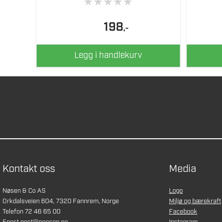
★
★
★
★
★
198
,-
Legg i handlekurv
Kontakt oss
Media
Nøsen & Co AS
Logo
Orkdalsveien 604, 7320 Fannrem, Norge
Miljø og bærekraft
Telefon 72 46 65 00
Facebook