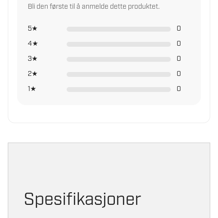
Bli den første til å anmelde dette produktet.
5★
0
4★
0
3★
0
2★
0
1★
0
Spesifikasjoner