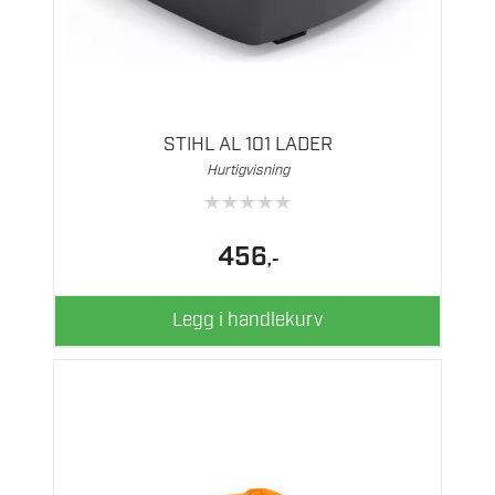
STIHL AL 101 LADER
Hurtigvisning
★
★
★
★
★
456
,-
Legg i handlekurv