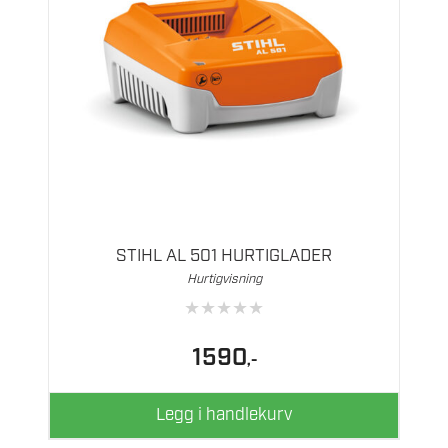
STIHL AL 501 HURTIGLADER
Hurtigvisning
★
★
★
★
★
1590
,-
Legg i handlekurv