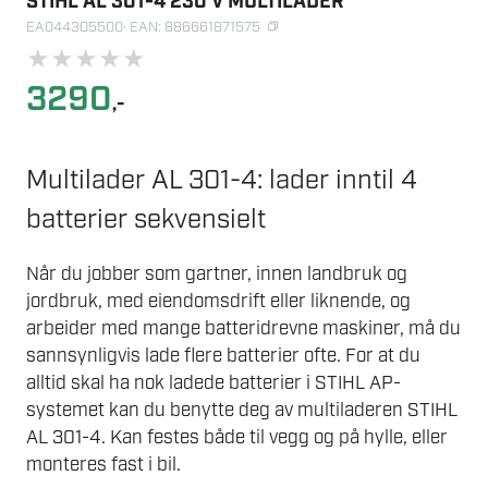
STIHL AL 301-4 230 V MULTILADER
EA044305500
· EAN: 886661871575
★
★
★
★
★
3290
,-
Multilader AL 301-4: lader inntil 4
batterier sekvensielt
Når du jobber som gartner, innen landbruk og
jordbruk, med eiendomsdrift eller liknende, og
arbeider med mange batteridrevne maskiner, må du
sannsynligvis lade flere batterier ofte. For at du
alltid skal ha nok ladede batterier i STIHL AP-
systemet kan du benytte deg av multiladeren STIHL
AL 301-4. Kan festes både til vegg og på hylle, eller
monteres fast i bil.