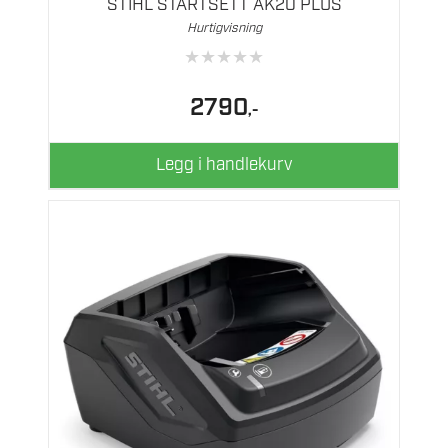
STIHL STARTSETT AK20 PLUS
Hurtigvisning
★
★
★
★
★
2790
,-
Legg i handlekurv