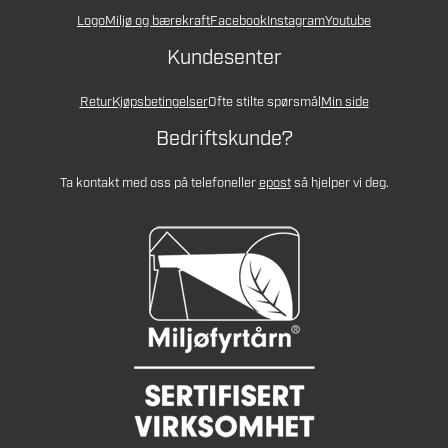
Logo
Miljø og bærekraft
Facebook
Instagram
Youtube
Kundesenter
Retur
Kjøpsbetingelser
Ofte stilte spørsmål
Min side
Bedriftskunde?
Ta kontakt med oss på telefon
eller
epost
så hjelper vi deg.