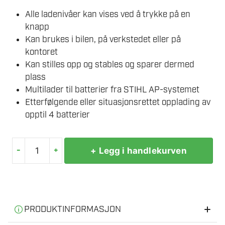
Alle ladenivåer kan vises ved å trykke på en
knapp
Kan brukes i bilen, på verkstedet eller på
kontoret
Kan stilles opp og stables og sparer dermed
plass
Multilader til batterier fra STIHL AP-systemet
Etterfølgende eller situasjonsrettet opplading av
opptil 4 batterier
-
+
+ Legg i handlekurven
STIHL
AL
301-
4
230
PRODUKTINFORMASJON
V