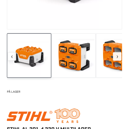
‹
›
PÅ LAGER