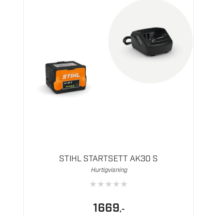
STIHL STARTSETT AK30 S
Hurtigvisning
★
★
★
★
★
1669
,-