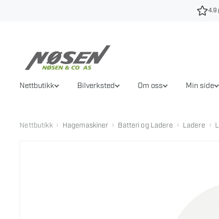
Hopp
4.9 
til
innhold
Nettbutikk
Bilverksted
Om oss
Min side
›
›
›
›
Nettbutikk
Hagemaskiner
Batteri og Ladere
Ladere
L