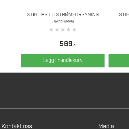
STIHL PS 1.0 STRØMFORSYNING
STI
Hurtigvisning
★
★
★
★
★
569
,-
Legg i handlekurv
Kontakt oss
Media