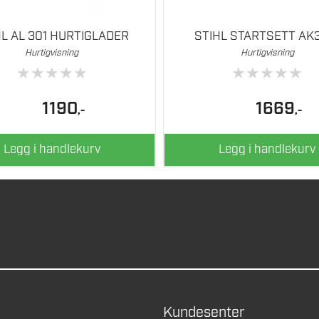
HL AL 301 HURTIGLADER
STIHL STARTSETT AK
Hurtigvisning
Hurtigvisning
★
★
★
★
★
★
★
★
★
★
1190
1669
,-
,-
Legg i handlekurv
Legg i handlekurv
Kundesenter