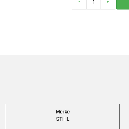
-
+
STIHL
STARTSETT
AK20
PLUS
antall
Merke
STIHL