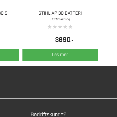
30 S
STIHL AP 30 BATTERI
Hurtigvisning
★
★
★
★
★
3690
,-
Les mer
Bedriftskunde?