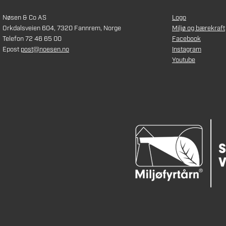
Nøsen & Co AS
Logo
Orkdalsveien 604, 7320 Fannrem, Norge
Miljø og bærekraft
Telefon 72 46 65 00
Facebook
Epost
post@noesen.no
Instagram
Youtube