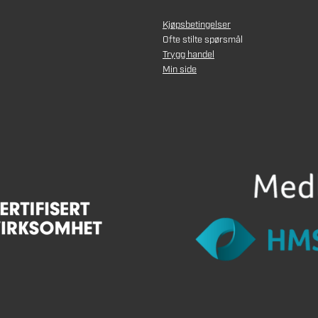
Kjøpsbetingelser
Ofte stilte spørsmål
Trygg handel
Min side