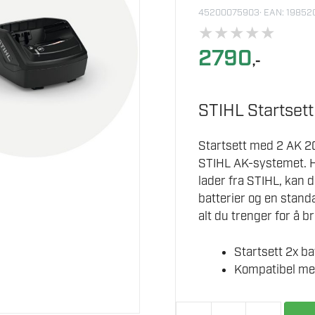
45200075903
· EAN: 1985
★
★
★
★
★
2790
,-
STIHL Startset
Startsett med 2 AK 20-
STIHL AK-systemet. Hv
lader fra STIHL, kan 
batterier og en standa
alt du trenger for å 
Startsett 2x ba
Kompatibel med