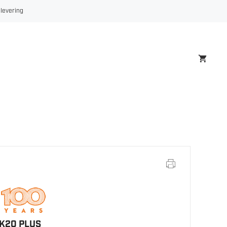
AK20
 levering
PLUS
antall
AK20 PLUS