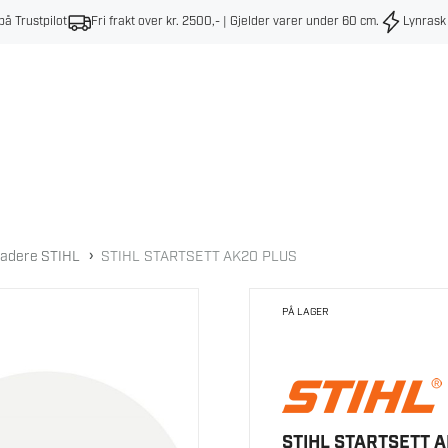
på Trustpilot
Fri frakt over kr. 2500,- | Gjelder varer under 60 cm
.
Lynrask
›
adere STIHL
STIHL STARTSETT AK20 PLUS
PÅ LAGER
STIHL STARTSETT 