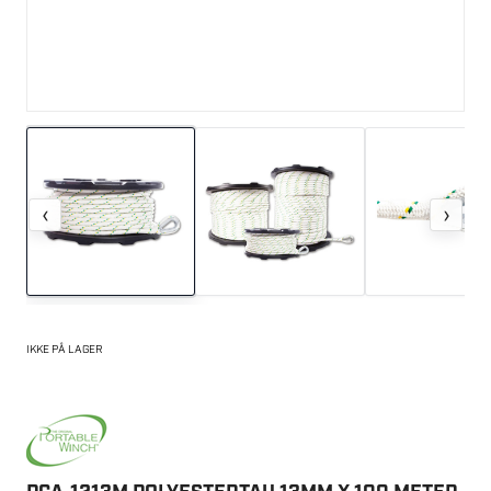
‹
›
IKKE PÅ LAGER