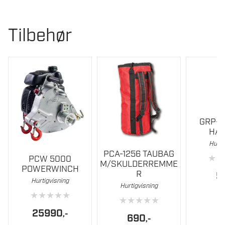
Tilbehør
GRP-4
HÅ
Hurti
PCA-1256 TAUBAG
★
★
PCW 5000
M/SKULDERREMME
POWERWINCH
R
5
Hurtigvisning
Hurtigvisning
★
★
★
★
★
★
★
★
★
★
25990
,-
690
,-