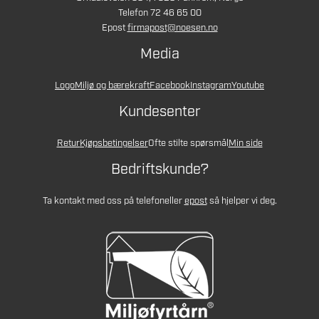
Telefon 72 46 65 00
Epost
firmapost@noesen.no
Media
Logo
Miljø og bærekraft
Facebook
Instagram
Youtube
Kundesenter
Retur
Kjøpsbetingelser
Ofte stilte spørsmål
Min side
Bedriftskunde?
Ta kontakt med oss på telefon
eller
epost
så hjelper vi deg.