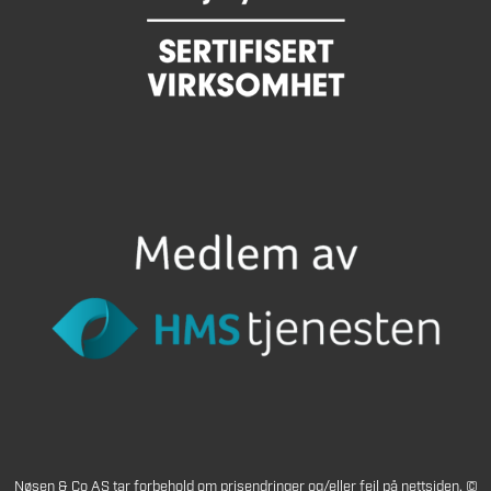
Nøsen & Co AS tar forbehold om prisendringer og/eller feil på nettsiden. ©