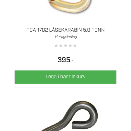
PCA-1702 LÅSEKARABIN 5,0 TONN
Hurtigvisning
★
★
★
★
★
395
,-
Legg i handlekurv