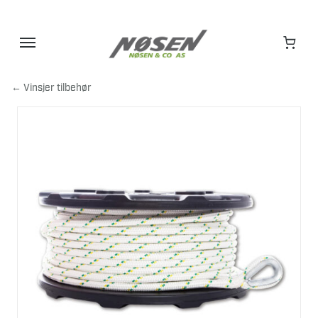
Hopp
til
innhold
← Vinsjer tilbehør