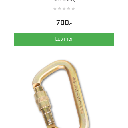
Hurtigvisning
★
★
★
★
★
700
,-
Les mer