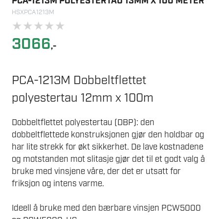
PCA-1213M POLYESTERTAU 13MM X 100 METER
HSXPCA1213M
★
★
★
★
★
3066
,-
PCA-1213M Dobbeltflettet
polyestertau 12mm x 100m
Dobbeltflettet polyestertau (DBP): den
dobbeltflettede konstruksjonen gjør den holdbar og
har lite strekk for økt sikkerhet. De lave kostnadene
og motstanden mot slitasje gjør det til et godt valg å
bruke med vinsjene våre, der det er utsatt for
friksjon og intens varme.
Ideell å bruke med den bærbare vinsjen PCW5000