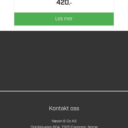
420
,-
Les mer
Kontakt oss
Nøsen & Co AS
Orkdalsveien 604, 7320 Fannrem, Norge