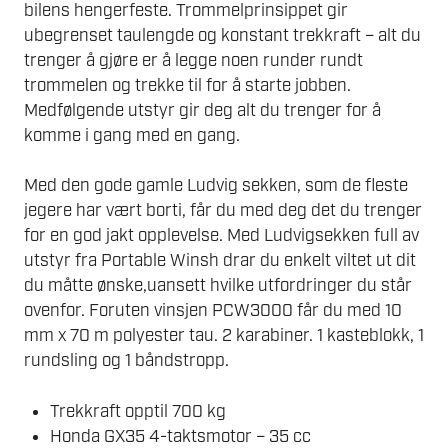
bilens hengerfeste. Trommelprinsippet gir
ubegrenset taulengde og konstant trekkraft – alt du
trenger å gjøre er å legge noen runder rundt
trommelen og trekke til for å starte jobben.
Medfølgende utstyr gir deg alt du trenger for å
komme i gang med en gang.
Med den gode gamle Ludvig sekken, som de fleste
jegere har vært borti, får du med deg det du trenger
for en god jakt opplevelse. Med Ludvigsekken full av
utstyr fra Portable Winsh drar du enkelt viltet ut dit
du måtte ønske,uansett hvilke utfordringer du står
ovenfor. Foruten vinsjen PCW3000 får du med 10
mm x 70 m polyester tau. 2 karabiner. 1 kasteblokk, 1
rundsling og 1 båndstropp.
Trekkraft opptil 700 kg
Honda GX35 4-taktsmotor – 35 cc