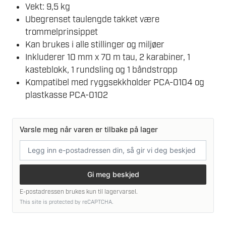
Vekt: 9,5 kg
Ubegrenset taulengde takket være
trommelprinsippet
Kan brukes i alle stillinger og miljøer
Inkluderer 10 mm x 70 m tau, 2 karabiner, 1
kasteblokk, 1 rundsling og 1 båndstropp
Kompatibel med ryggsekkholder PCA-0104 og
plastkasse PCA-0102
Varsle meg når varen er tilbake på lager
E-
postadresse
Gi meg beskjed
E-postadressen brukes kun til lagervarsel.
This site is protected by reCAPTCHA.