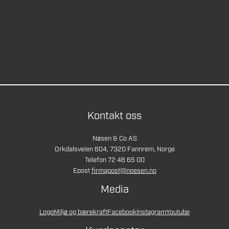
Kontakt oss
Nøsen & Co AS
Orkdalsveien 604, 7320 Fannrem, Norge
Telefon 72 46 65 00
Epost
firmapost@noesen.no
Media
Logo
Miljø og bærekraft
Facebook
Instagram
Youtube