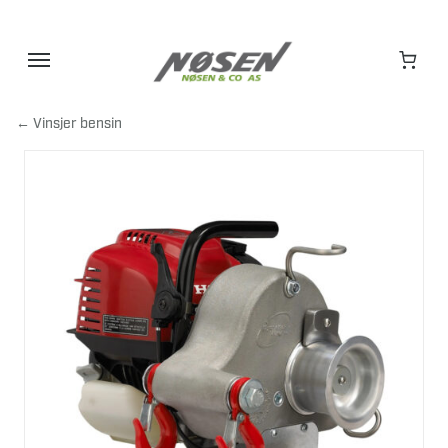
Hopp
til
innhold
← Vinsjer bensin