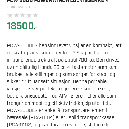
PCW 3000 POWERWINCH LUDVIGSEKKEN
HSXPCW3000LS
★
★
★
★
★
18500
,-
PCW-3000LS bensindrevet vinsj er en kompakt, lett
og kraftig vinsj som veier kun 9,5 kg og har en
imponerende trekkraft på opptil 700 kg. Den drives
av en pålitelig Honda 35 cc 4-taktsmotor som kan
brukes i alle stillinger, og som sørger for stabil og
sikker drift uansett situasjon. Denne portable
vinsjen passer perfekt for jegere, skogbrukere,
båtfolk, snøscooter- og ATV-førere – eller alle som
trenger en mobil og effektiv trekkhjelp ute i felt.
PCW-3000LS er enkel å transportere, enten i
bæresele (PCA-0104) eller i solid transportkasse
(PCA-0102), og kan forankres til tre, stolpe eller