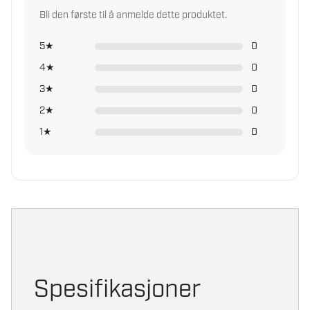
Girkasse
Girkasse av
Bli den første til å anmelde dette produktet.
aluminiumslegering.
Varmebehandlet 3-trinns
5★
0
spiralformede tannhjul. Aksler
montert på kulelager. Smøring
4★
0
av oljebad.
3★
0
Gearutveksling
2★
200:1
0
1★
0
Taufanger system
Clutch
Ikke relevant – Direct Drive
Brems
Anti-reverserende rullelager
Spesifikasjoner