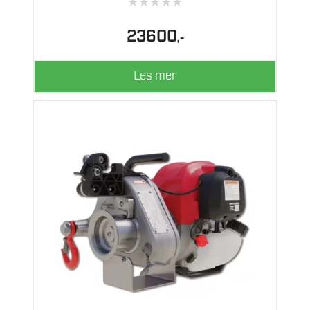
★
★
★
★
★
23600
,-
Les mer