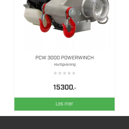
PCW 3000 POWERWINCH
Hurtigvisning
★
★
★
★
★
15300
,-
Les mer