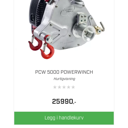
PCW 5000 POWERWINCH
Hurtigvisning
★
★
★
★
★
25990
,-
Legg i handlekurv