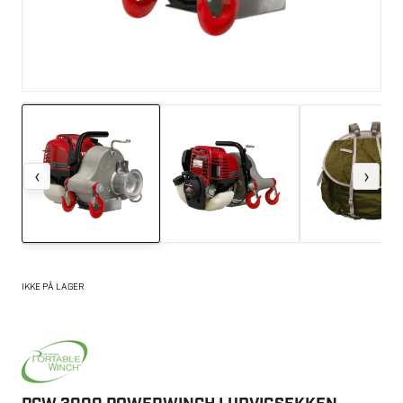
‹
›
IKKE PÅ LAGER