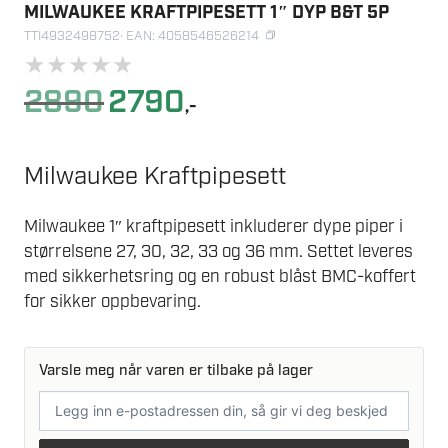
MILWAUKEE KRAFTPIPESETT 1″ DYP B&T 5P
TTI4932498752
· EAN: 4058546526214
★
★
★
★
★
Opprinnelig
Nåværende
2890
2790
,-
pris
pris
var:
er:
2890.
2790.
Milwaukee Kraftpipesett
Milwaukee 1″ kraftpipesett inkluderer dype piper i
størrelsene 27, 30, 32, 33 og 36 mm. Settet leveres
med sikkerhetsring og en robust blåst BMC-koffert
for sikker oppbevaring.
Varsle meg når varen er tilbake på lager
E-
postadresse