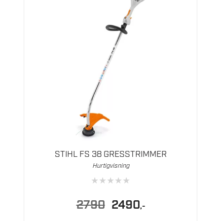
STIHL FS 38 GRESSTRIMMER
Hurtigvisning
★
★
★
★
★
Opprinnelig
Nåværende
2790
2490
,-
pris
pris