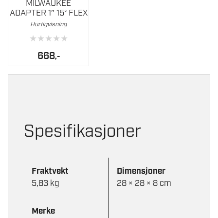
MILWAUKEE
ADAPTER 1″ 15° FLEX
Hurtigvisning
★
★
★
★
★
668
,-
Spesifikasjoner
Fraktvekt
Dimensjoner
5,83 kg
28 × 28 × 8 cm
Merke