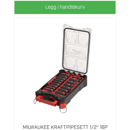
var:
er:
2790.
2490.
Legg i handlekurv
MILWAUKEE KRAFTPIPESETT 1/2″ 16P