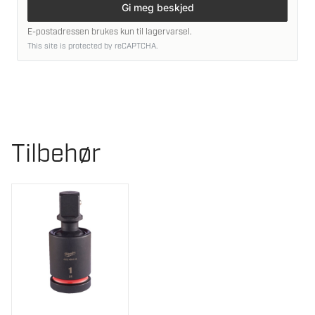
Gi meg beskjed
E-postadressen brukes kun til lagervarsel.
This site is protected by reCAPTCHA.
Tilbehør