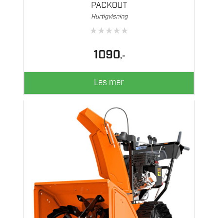
PACKOUT
Hurtigvisning
★
★
★
★
★
1090
,-
Les mer