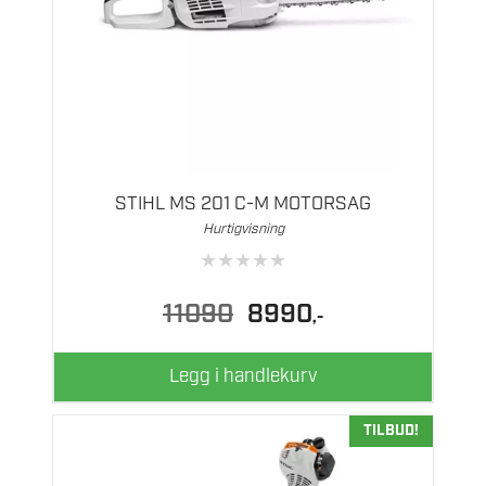
STIHL MS 201 C-M MOTORSAG
Hurtigvisning
★
★
★
★
★
Opprinnelig
Nåværende
11090
8990
,-
pris
pris
var:
er:
11090.
8990.
Legg i handlekurv
TILBUD!