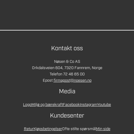
Kontakt oss
Nøsen & Co AS
Orkdalsveien 604, 7320 Fannrem, Norge
Telefon 72 46 65 00
Epost
firmapost@noesen.no
Media
Logo
Miljø og bærekraft
Facebook
Instagram
Youtube
Kundesenter
Retur
Kjøpsbetingelser
Ofte stilte spørsmål
Min side