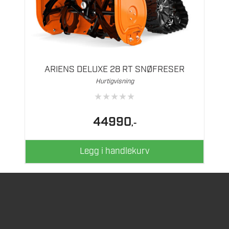
ARIENS DELUXE 28 RT SNØFRESER
Hurtigvisning
★
★
★
★
★
44990
,-
Legg i handlekurv