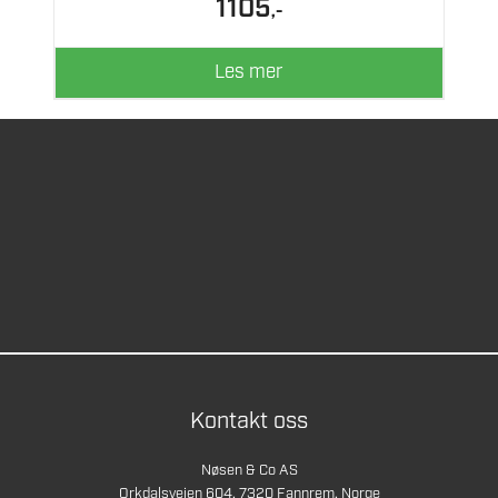
1105
,-
Les mer
Kontakt oss
Nøsen & Co AS
Orkdalsveien 604, 7320 Fannrem, Norge