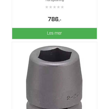
Hurtigvisning
★
★
★
★
★
786
,-
Les mer