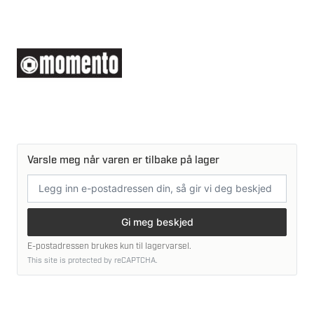
Varsle meg når varen er tilbake på lager
E-
postadresse
Gi meg beskjed
E-postadressen brukes kun til lagervarsel.
This site is protected by reCAPTCHA.