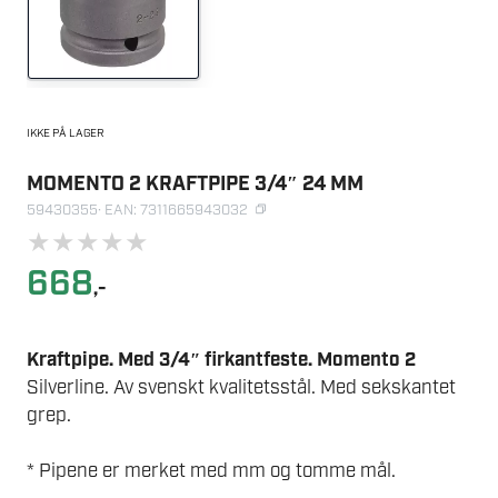
IKKE PÅ LAGER
MOMENTO 2 KRAFTPIPE 3/4″ 24 MM
59430355
· EAN: 7311665943032
★
★
★
★
★
668
,-
Kraftpipe. Med 3/4″ firkantfeste. Momento 2
Silverline. Av svenskt kvalitetsstål. Med sekskantet
grep.
* Pipene er merket med mm og tomme mål.