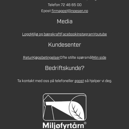
Telefon 72 46 65 00
Epost
firmapost@noesen.no
Media
Logo
Miljø og bærekraft
Facebook
Instagram
Youtube
Kundesenter
Retur
Kjøpsbetingelser
Ofte stilte spørsmål
Min side
Bedriftskunde?
Ta kontakt med oss på telefon
eller
epost
så hjelper vi deg.