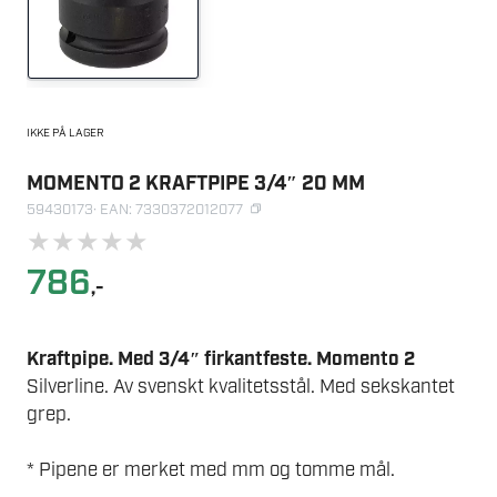
IKKE PÅ LAGER
MOMENTO 2 KRAFTPIPE 3/4″ 20 MM
59430173
· EAN: 7330372012077
★
★
★
★
★
786
,-
Kraftpipe. Med 3/4″ firkantfeste. Momento 2
Silverline. Av svenskt kvalitetsstål. Med sekskantet
grep.
* Pipene er merket med mm og tomme mål.