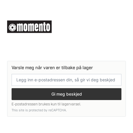
Varsle meg når varen er tilbake på lager
E-
postadresse
Gi meg beskjed
E-postadressen brukes kun til lagervarsel.
This site is protected by reCAPTCHA.