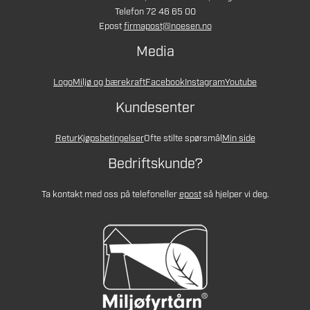
Telefon 72 46 65 00
Epost
firmapost@noesen.no
Media
Logo
Miljø og bærekraft
Facebook
Instagram
Youtube
Kundesenter
Retur
Kjøpsbetingelser
Ofte stilte spørsmål
Min side
Bedriftskunde?
Ta kontakt med oss på telefon
eller
epost
så hjelper vi deg.