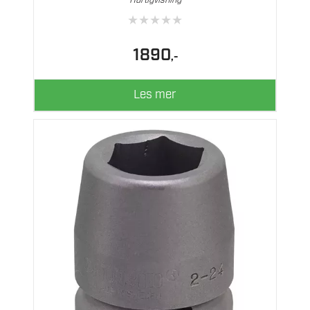
Hurtigvisning
★
★
★
★
★
1890
,-
Les mer