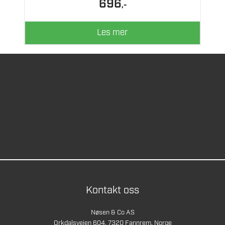
696
,-
Les mer
Kontakt oss
Nøsen & Co AS
Orkdalsveien 604, 7320 Fannrem, Norge