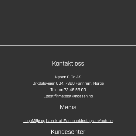
Kontakt oss
Nøsen & Co AS
Orkdalsveien 604, 7320 Fannrem, Norge
Telefon 72 46 65 00
Epost
firmapost@noesen.no
Media
Logo
Miljø og bærekraft
Facebook
Instagram
Youtube
Kundesenter