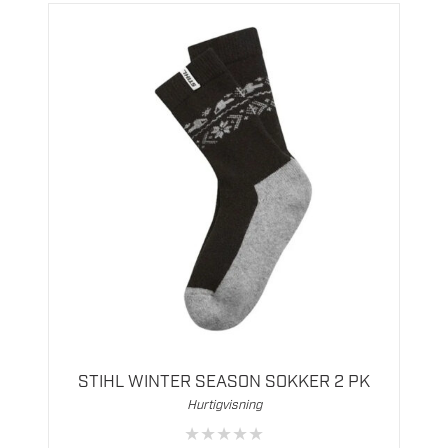
Dette
produktet
har
flere
STIHL WINTER SEASON SOKKER 2 PK
varianter.
Hurtigvisning
Alternativene
★
★
★
★
★
kan