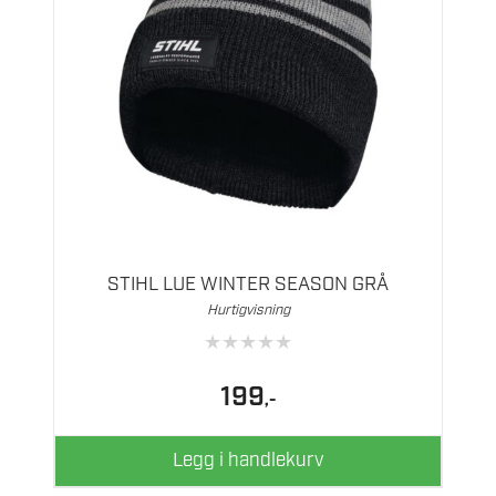
STIHL LUE WINTER SEASON GRÅ
Hurtigvisning
★
★
★
★
★
199
,-
Legg i handlekurv