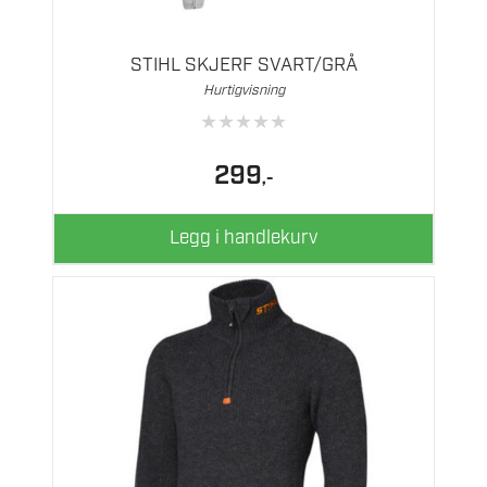
STIHL SKJERF SVART/GRÅ
Hurtigvisning
★
★
★
★
★
299
,-
Legg i handlekurv