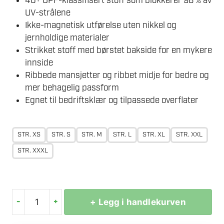
40+ UPF-klassifisert stoff som blokkerer 98 % av
UV-strålene
Ikke-magnetisk utførelse uten nikkel og
jernholdige materialer
Strikket stoff med børstet bakside for en mykere
innside
Ribbede mansjetter og ribbet midje for bedre og
mer behagelig passform
Egnet til bedriftsklær og tilpassede overflater
STR. XS
STR. S
STR. M
STR. L
STR. XL
STR. XXL
STR. XXXL
-
+
+ Legg i handlekurven
PORTWEST
B309