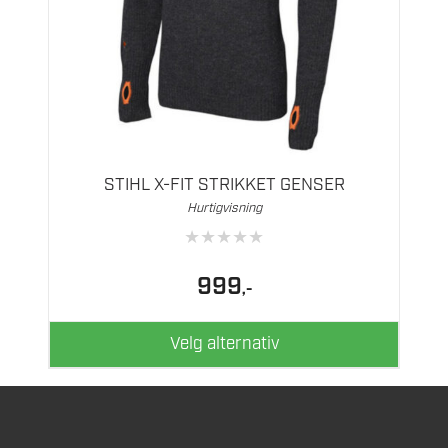
Dette
produktet
har
flere
STIHL X-FIT STRIKKET GENSER
varianter.
Hurtigvisning
Alternativene
★
★
★
★
★
kan
velges
999
,-
på
produktsiden
Velg alternativ