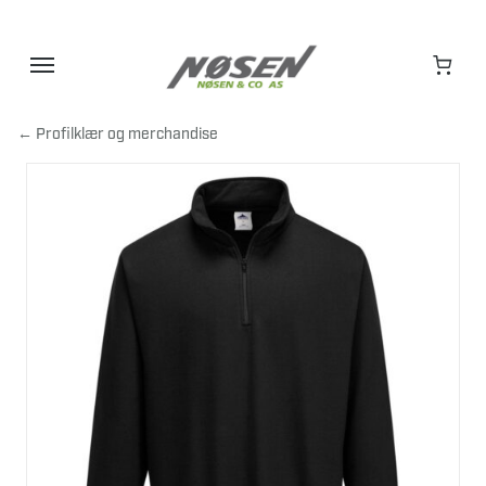
Hopp
til
innhold
← Profilklær og merchandise