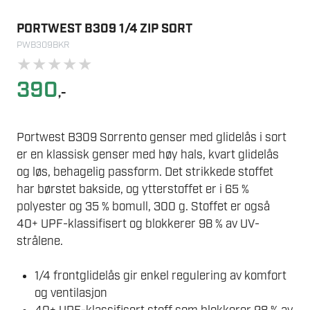
PORTWEST B309 1/4 ZIP SORT
PWB309BKR
★
★
★
★
★
390
,-
Portwest B309 Sorrento genser med glidelås i sort
er en klassisk genser med høy hals, kvart glidelås
og løs, behagelig passform. Det strikkede stoffet
har børstet bakside, og ytterstoffet er i 65 %
polyester og 35 % bomull, 300 g. Stoffet er også
40+ UPF-klassifisert og blokkerer 98 % av UV-
strålene.
1/4 frontglidelås gir enkel regulering av komfort
og ventilasjon