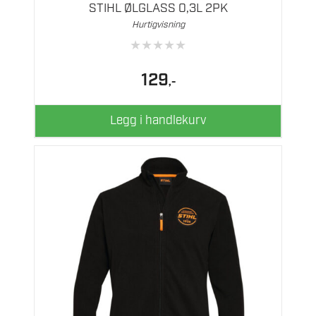
STIHL ØLGLASS 0,3L 2PK
Hurtigvisning
★
★
★
★
★
129
,-
Legg i handlekurv