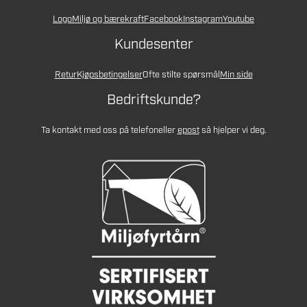
Logo
Miljø og bærekraft
Facebook
Instagram
Youtube
Kundesenter
Retur
Kjøpsbetingelser
Ofte stilte spørsmål
Min side
Bedriftskunde?
Ta kontakt med oss på telefon
eller
epost
så hjelper vi deg.