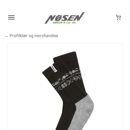
Hopp
til
innhold
← Profilklær og merchandise