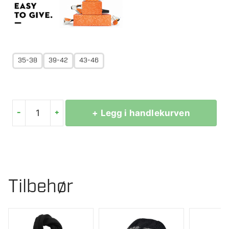
35-38
39-42
43-46
-
+
+ Legg i handlekurven
STIHL
WINTER
SEASON
SOKKER
2
Tilbehør
PK
antall