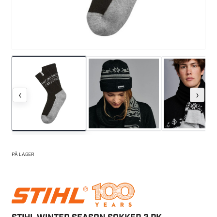
‹
›
PÅ LAGER