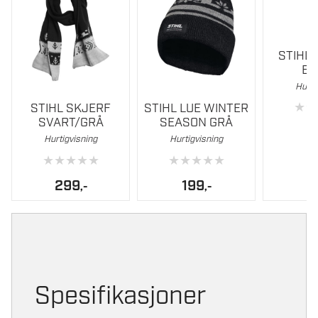
STIHL
BE
Hurti
★
★
STIHL SKJERF
STIHL LUE WINTER
SVART/GRÅ
SEASON GRÅ
1
Hurtigvisning
Hurtigvisning
★
★
★
★
★
★
★
★
★
★
299
199
,-
,-
Spesifikasjoner