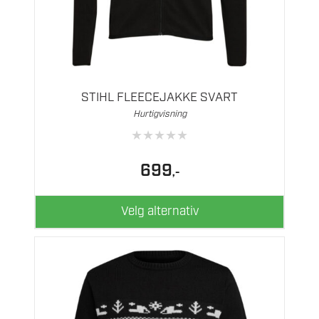
Dette
produktet
har
flere
STIHL FLEECEJAKKE SVART
varianter.
Hurtigvisning
Alternativene
★
★
★
★
★
kan
velges
699
,-
på
produktsiden
Velg alternativ