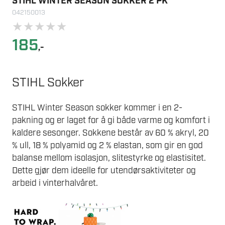
STIHL WINTER SEASON SOKKER 2 PK
042150013
★
★
★
★
★
185
,-
STIHL Sokker
STIHL Winter Season sokker kommer i en 2-
pakning og er laget for å gi både varme og komfort i
kaldere sesonger. Sokkene består av 60 % akryl, 20
% ull, 18 % polyamid og 2 % elastan, som gir en god
balanse mellom isolasjon, slitestyrke og elastisitet.
Dette gjør dem ideelle for utendørsaktiviteter og
arbeid i vinterhalvåret.