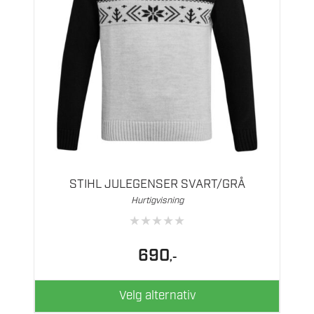
Dette
produktet
har
flere
STIHL JULEGENSER SVART/GRÅ
varianter.
Hurtigvisning
Alternativene
★
★
★
★
★
kan
velges
690
,-
på
produktsiden
Velg alternativ