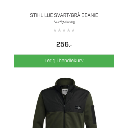
STIHL LUE SVART/GRÅ BEANIE
Hurtigvisning
★
★
★
★
★
256
,-
Legg i handlekurv