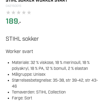
STIHL SOKKER WORKER SVART
042150015
★
★
★
★
★
189
,-
STIHL sokker
Worker svart
Materiale: 32 % viskose, 18 % merinoull, 18 %
polyakryl, 18 % PA, 12 % bomull, 2 % elastan
Målgruppe: Unisex
Størrelsesbetegnelse: 35-38, str 39-42, str 43-
46
Temaverden: STIHL Collection
Farge: Sort