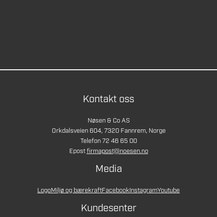
Kontakt oss
Nøsen & Co AS
Orkdalsveien 604, 7320 Fannrem, Norge
Telefon 72 46 65 00
Epost
firmapost@noesen.no
Media
Logo
Miljø og bærekraft
Facebook
Instagram
Youtube
Kundesenter