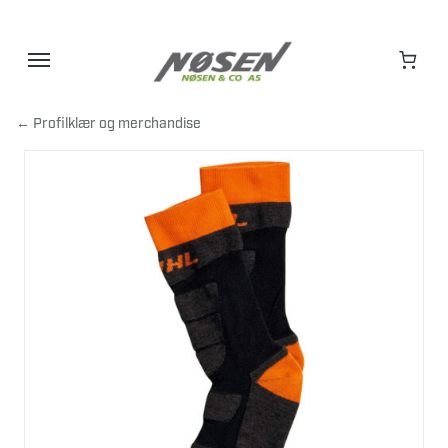
Hopp
til
innhold
← Profilklær og merchandise