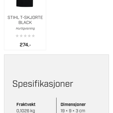
Dette
STIHL T-SKJORTE
produktet
BLACK
har
Hurtigvisning
flere
★
★
★
★
★
varianter.
Alternativene
274
,-
kan
velges
på
produktsiden
Spesifikasjoner
Fraktvekt
Dimensjoner
0,1026 kg
19 × 9 × 3 cm