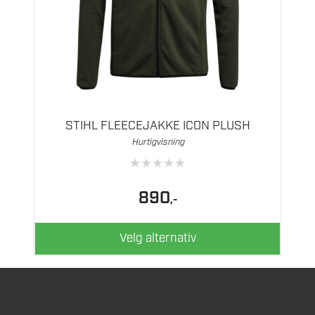
Dette
produktet
har
flere
STIHL FLEECEJAKKE ICON PLUSH
varianter.
Hurtigvisning
Alternativene
★
★
★
★
★
kan
velges
890
,-
på
produktsiden
Velg alternativ