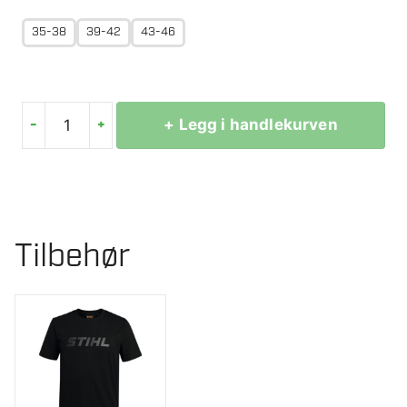
35-38
39-42
43-46
-
+
+ Legg i handlekurven
STIHL
SOKKER
WORKER
SVART
antall
Tilbehør