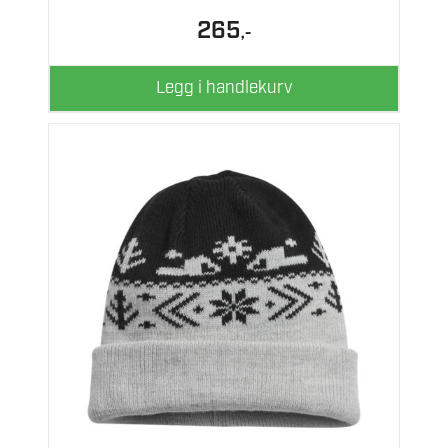
265
,-
Legg i handlekurv