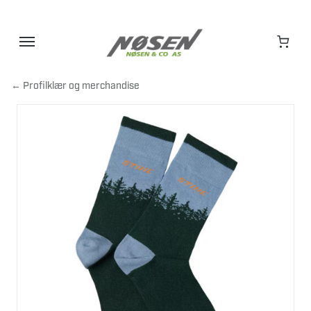
Hopp
til
innhold
← Profilklær og merchandise