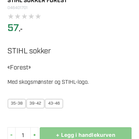
STIHL SOKKER FOREST
046401701
★
★
★
★
★
57
,-
STIHL sokker
«Forest»
Med skogsmønster og STIHL-logo.
35-38
39-42
43-46
-
+
+ Legg i handlekurven
STIHL