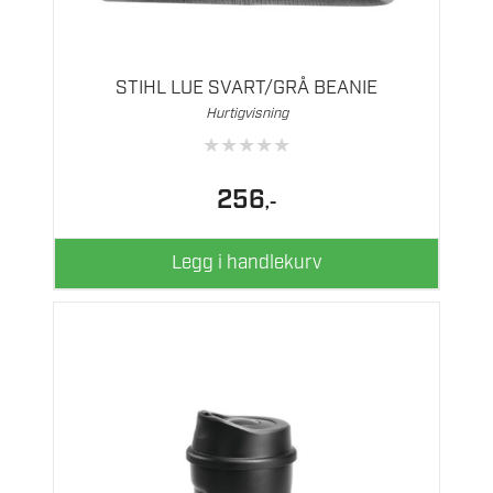
STIHL LUE SVART/GRÅ BEANIE
Hurtigvisning
★
★
★
★
★
256
,-
Legg i handlekurv