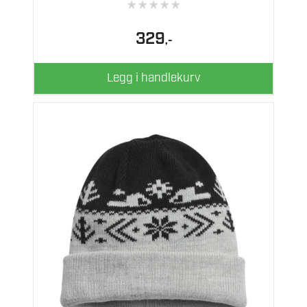
★
★
★
★
★
329
,-
Legg i handlekurv