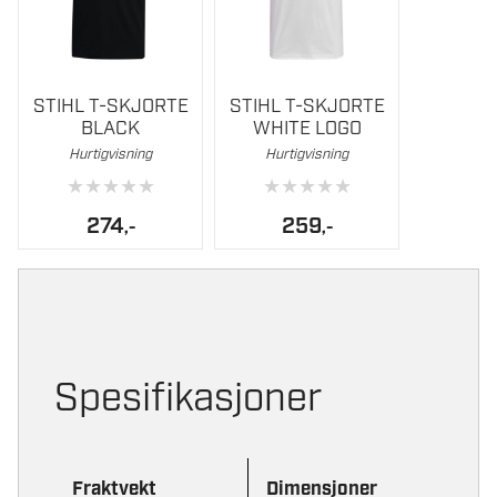
Dette
Dette
STIHL T-SKJORTE
STIHL T-SKJORTE
produktet
produktet
BLACK
WHITE LOGO
har
har
Hurtigvisning
Hurtigvisning
flere
flere
★
★
★
★
★
★
★
★
★
★
varianter.
varianter.
Alternativene
Alternativene
274
259
,-
,-
kan
kan
velges
velges
på
på
produktsiden
produktsiden
Spesifikasjoner
Fraktvekt
Dimensjoner