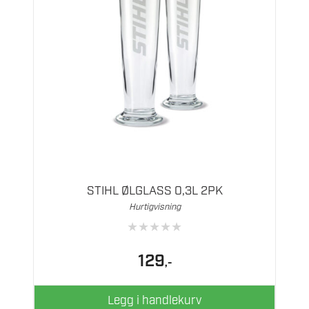
STIHL ØLGLASS 0,3L 2PK
Hurtigvisning
★
★
★
★
★
129
,-
Legg i handlekurv