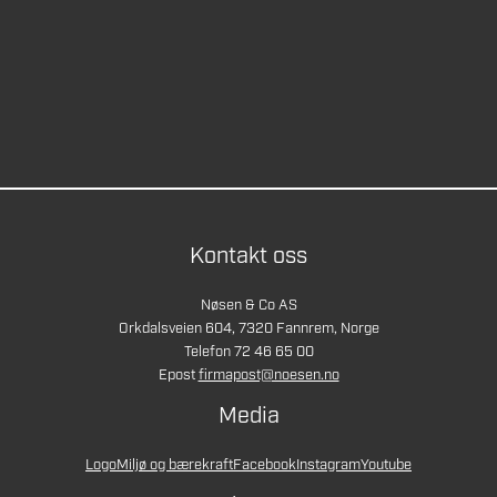
Kontakt oss
Nøsen & Co AS
Orkdalsveien 604, 7320 Fannrem, Norge
Telefon 72 46 65 00
Epost
firmapost@noesen.no
Media
Logo
Miljø og bærekraft
Facebook
Instagram
Youtube