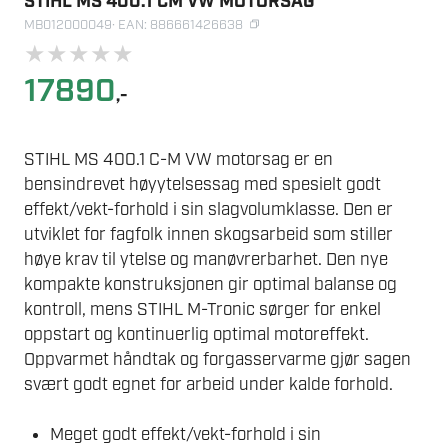
STIHL MS 400.1 CM VW MOTORSAG
MB012000049
· EAN: 886661426638
★
★
★
★
★
17890
,-
STIHL MS 400.1 C-M VW motorsag er en
bensindrevet høyytelsessag med spesielt godt
effekt/vekt-forhold i sin slagvolumklasse. Den er
utviklet for fagfolk innen skogsarbeid som stiller
høye krav til ytelse og manøvrerbarhet. Den nye
kompakte konstruksjonen gir optimal balanse og
kontroll, mens STIHL M-Tronic sørger for enkel
oppstart og kontinuerlig optimal motoreffekt.
Oppvarmet håndtak og forgasservarme gjør sagen
svært godt egnet for arbeid under kalde forhold.
Meget godt effekt/vekt-forhold i sin