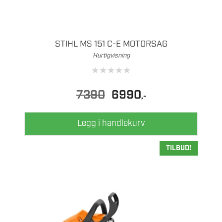
STIHL MS 151 C-E MOTORSAG
Hurtigvisning
★
★
★
★
★
Opprinnelig
Nåværende
7390
6990
,-
pris
pris
var:
er:
7390.
6990.
Legg i handlekurv
TILBUD!