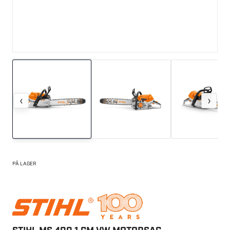
‹
›
PÅ LAGER