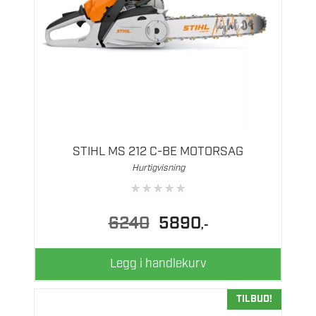
STIHL MS 212 C-BE MOTORSAG
Hurtigvisning
★
★
★
★
★
Opprinnelig
Nåværende
6240
5890
,-
pris
pris
var:
er:
6240.
5890.
Legg i handlekurv
TILBUD!