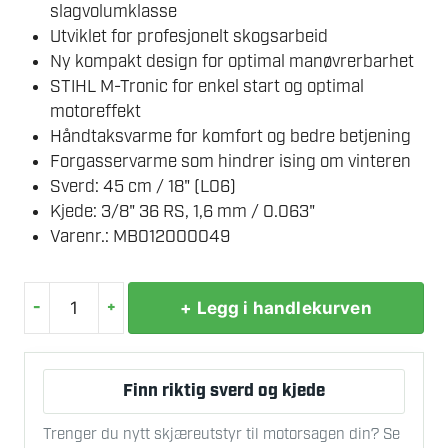
slagvolumklasse
Utviklet for profesjonelt skogsarbeid
Ny kompakt design for optimal manøvrerbarhet
STIHL M-Tronic for enkel start og optimal
motoreffekt
Håndtaksvarme for komfort og bedre betjening
Forgasservarme som hindrer ising om vinteren
Sverd: 45 cm / 18" (L06)
Kjede: 3/8" 36 RS, 1,6 mm / 0.063"
Varenr.: MB012000049
-
+
+ Legg i handlekurven
STIHL
MS
400.1
Finn riktig sverd og kjede
CM
VW
Trenger du nytt skjæreutstyr til motorsagen din? Se
MOTORSAG