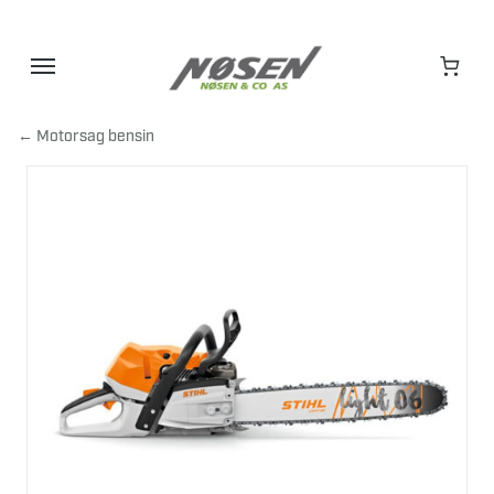
Hopp
til
innhold
← Motorsag bensin