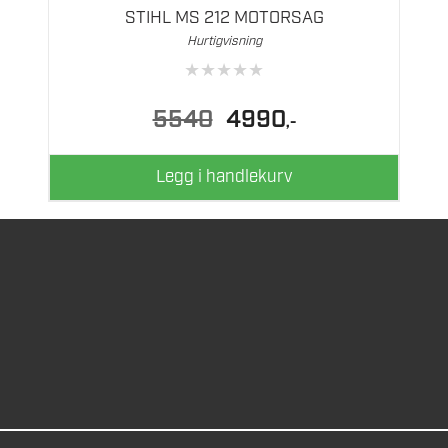
STIHL MS 212 MOTORSAG
Hurtigvisning
★
★
★
★
★
Opprinnelig
Nåværende
5540
4990
,-
pris
pris
var:
er:
5540.
4990.
Legg i handlekurv