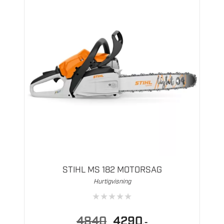
STIHL MS 182 MOTORSAG
Hurtigvisning
★
★
★
★
★
Opprinnelig
Nåværende
4840
4290
,-