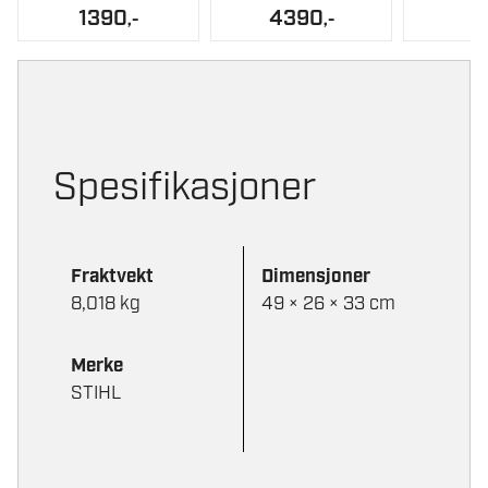
Alternativene
1390
4390
,-
,-
kan
velges
på
produktsiden
Spesifikasjoner
Fraktvekt
Dimensjoner
8,018 kg
49 × 26 × 33 cm
Merke
STIHL