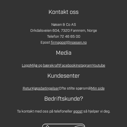
Kontakt oss
Nøsen & Co AS
Orkdalsveien 604, 7320 Fannrem, Norge
Telefon 72 46 65 00
Epost
firmapost@noesen.no
Media
Logo
Miljø og bærekraft
Facebook
Instagram
Youtube
Kundesenter
Retur
Kjøpsbetingelser
Ofte stilte spørsmål
Min side
Bedriftskunde?
Ta kontakt med oss på telefon
eller
epost
så hjelper vi deg.