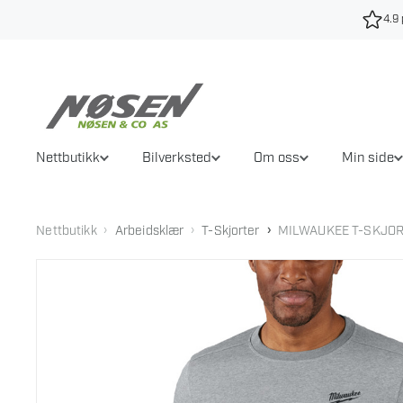
Hopp
4.9 
til
innhold
Nettbutikk
Bilverksted
Om oss
Min side
›
›
›
Nettbutikk
Arbeidsklær
T-Skjorter
MILWAUKEE T-SKJOR