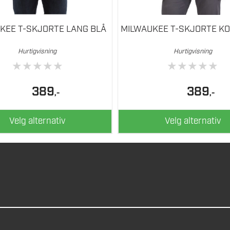
KEE T-SKJORTE LANG BLÅ
MILWAUKEE T-SKJORTE KO
Hurtigvisning
Hurtigvisning
★
★
★
★
★
★
★
★
★
★
389
389
,-
,-
Velg alternativ
Velg alternativ