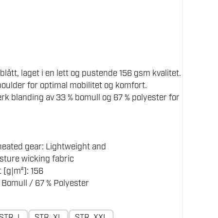
blått, laget i en lett og pustende 156 gsm kvalitet.
ulder for optimal mobilitet og komfort.
terk blanding av 33 % bomull og 67 % polyester for
heated gear: Lightweight and
sture wicking fabric
 [g|m²]: 156
 Bomull / 67 % Polyester
STR. L
STR. XL
STR. XXL