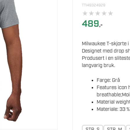
TTI49324929
★
★
★
★
★
489
,-
Milwaukee T-skjorte i 
Designet med drop sho
Produsert i en slites
langvarig bruk.
Farge: Grå
Features icon 
breathable;Moi
Material weight
Materiale: 33 %
STR. S
STR. M