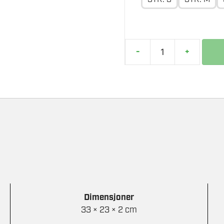
-
+
MILWAUKEE
T-
SKJORTE
KORT
GRÅ
antall
Dimensjoner
33 × 23 × 2 cm