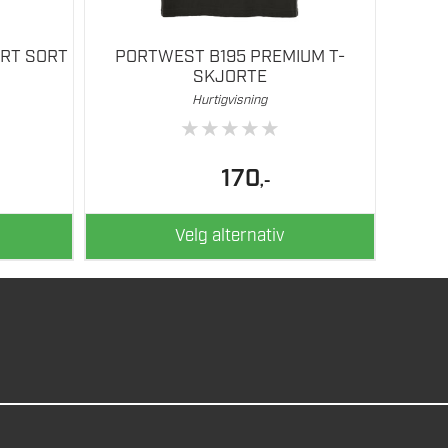
RT SORT
PORTWEST B195 PREMIUM T-
SKJORTE
Hurtigvisning
★
★
★
★
★
170
,-
Velg alternativ