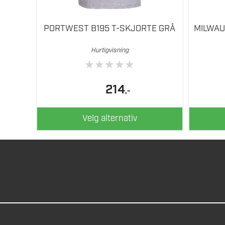
PORTWEST B195 T-SKJORTE GRÅ
MILWAU
Hurtigvisning
★
★
★
★
★
214
,-
Velg alternativ