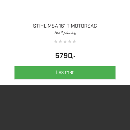
STIHL MSA 161 T MOTORSAG
Hurtigvisning
★
★
★
★
★
5790
,-
Les mer