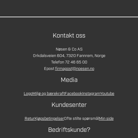
Kontakt oss
Nøsen & Co AS
Orkdalsveien 604, 7320 Fannrem, Norge
Telefon 72 46 65 00
Epost
firmapost@noesen.no
Media
Logo
Miljø og bærekraft
Facebook
Instagram
Youtube
Kundesenter
Retur
Kjøpsbetingelser
Ofte stilte spørsmål
Min side
Bedriftskunde?