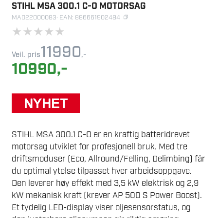
STIHL MSA 300.1 C-O MOTORSAG
MA022000083
· EAN: 886661902484
★
★
★
★
★
11990
Veil. pris
,-
10990
,-
STIHL MSA 300.1 C-O er en kraftig batteridrevet
motorsag utviklet for profesjonell bruk. Med tre
driftsmoduser (Eco, Allround/Felling, Delimbing) får
du optimal ytelse tilpasset hver arbeidsoppgave.
Den leverer høy effekt med 3,5 kW elektrisk og 2,9
kW mekanisk kraft (krever AP 500 S Power Boost).
Et tydelig LED-display viser oljesensorstatus, og