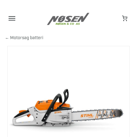
Hopp
til
innhold
← Motorsag batteri