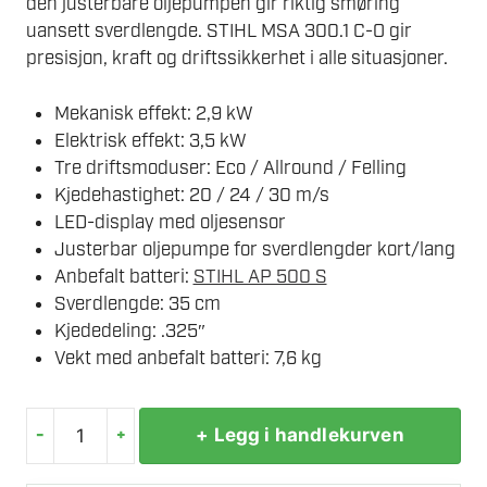
den justerbare oljepumpen gir riktig smøring
uansett sverdlengde. STIHL MSA 300.1 C-O gir
presisjon, kraft og driftssikkerhet i alle situasjoner.
Mekanisk effekt: 2,9 kW
Elektrisk effekt: 3,5 kW
Tre driftsmoduser: Eco / Allround / Felling
Kjedehastighet: 20 / 24 / 30 m/s
LED-display med oljesensor
Justerbar oljepumpe for sverdlengder kort/lang
Anbefalt batteri:
STIHL AP 500 S
Sverdlengde: 35 cm
Kjededeling: .325″
Vekt med anbefalt batteri: 7,6 kg
-
+
+ Legg i handlekurven
STIHL
MSA