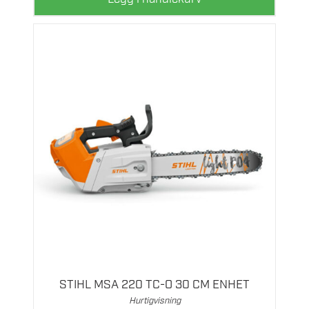
oljetanken har verktøyløst bajonettlokk som
åpnes enkelt for hand.
TILPASSET OLJEFORBRUK. Den
volumregulerende oljepumpen reduserer
motorsagens oljeforbruk med opptil 50 prosent.
Dette oppnås ved å stille kontrollen på E-merket,
som står for økonomimodus. Ved svært lange
sverd eller svært tørt treverk kan oljemengden
justeres opp manuelt.
KOMPATIBEL MED SMARTKONTAKT 2A. Du kan
montere en Smart Connector 2 A i huset på
elektroverktøyet i den dedikerte posisjonen. Når
den er montert, kobles den til styreenheten og
overfører verdifulle data fra elektroverktøyet til
smarttelefonen, nettbrettet eller STIHL
connected Box som er innenfor rekkevidde. Du
kan bruke STIHL connected App og STIHL
connected Portal for å se de innsamlede STIHL
STIHL MSA 220 TC-O 30 CM ENHET
connected-dataene og dra nytte av
Hurtigvisning