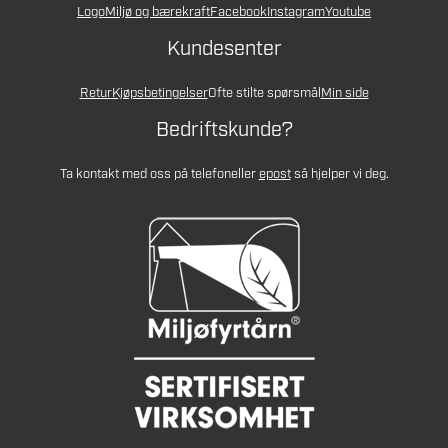
Logo
Miljø og bærekraft
Facebook
Instagram
Youtube
Kundesenter
Retur
Kjøpsbetingelser
Ofte stilte spørsmål
Min side
Bedriftskunde?
Ta kontakt med oss på telefon
eller
epost
så hjelper vi deg.