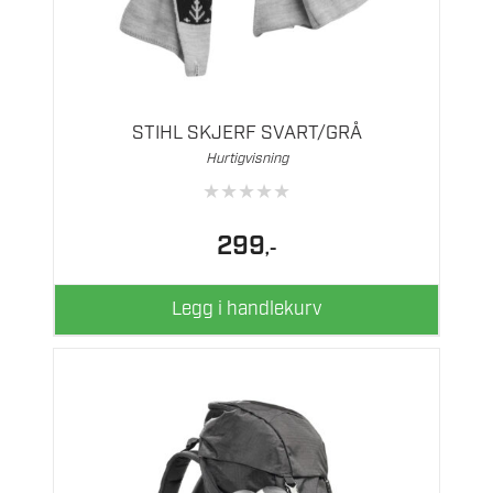
STIHL SKJERF SVART/GRÅ
Hurtigvisning
★
★
★
★
★
299
,-
Legg i handlekurv