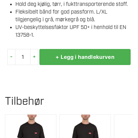
Hold deg kjølig, tørr, i fukttransporterende stoff.
Fleksibelt bånd for god passform. L/XL
tilgjengelig i grå, mørkegrå og blå.
UV-beskyttelsesfaktor UPF 50+ i henhold til EN
13758-1.
-
+
+ Legg i handlekurven
MILWAUKEE
CAPS
BASEBALL
GRÅ
PERFORMANCE
Tilbehør
L/XL
antall