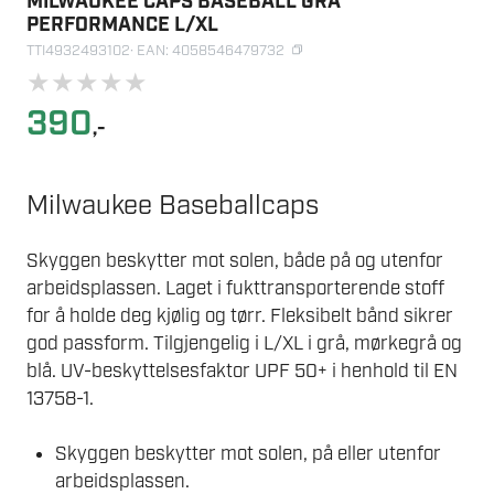
MILWAUKEE CAPS BASEBALL GRÅ
PERFORMANCE L/XL
TTI4932493102
· EAN: 4058546479732
★
★
★
★
★
390
,-
Milwaukee Baseballcaps
Skyggen beskytter mot solen, både på og utenfor
arbeidsplassen. Laget i fukttransporterende stoff
for å holde deg kjølig og tørr. Fleksibelt bånd sikrer
god passform. Tilgjengelig i L/XL i grå, mørkegrå og
blå. UV-beskyttelsesfaktor UPF 50+ i henhold til EN
13758-1.
Skyggen beskytter mot solen, på eller utenfor
arbeidsplassen.