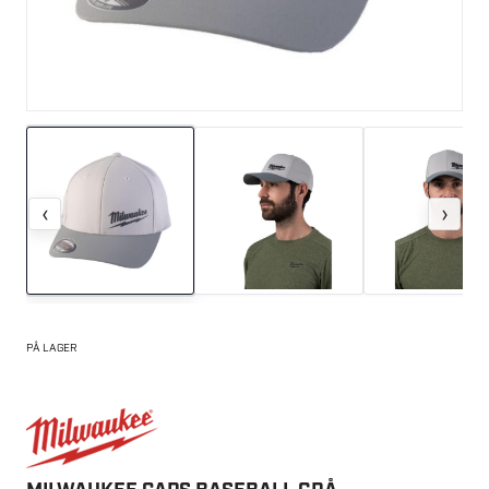
‹
›
PÅ LAGER