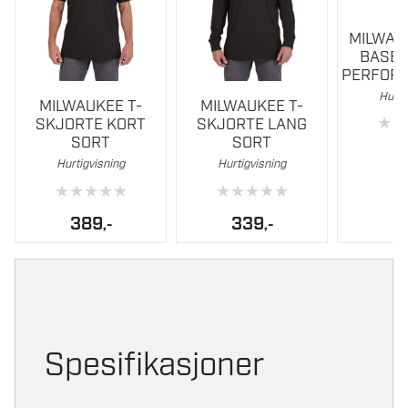
MILWAU
BASEB
PERFOR
Dette
Dette
Hurti
MILWAUKEE T-
MILWAUKEE T-
produktet
produktet
★
★
SKJORTE KORT
SKJORTE LANG
har
har
SORT
SORT
3
flere
flere
Hurtigvisning
Hurtigvisning
varianter.
varianter.
★
★
★
★
★
★
★
★
★
★
Alternativene
Alternativene
389
339
,-
,-
kan
kan
velges
velges
på
på
produktsiden
produktsiden
Spesifikasjoner