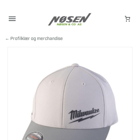
Hopp
til
innhold
← Profilklær og merchandise