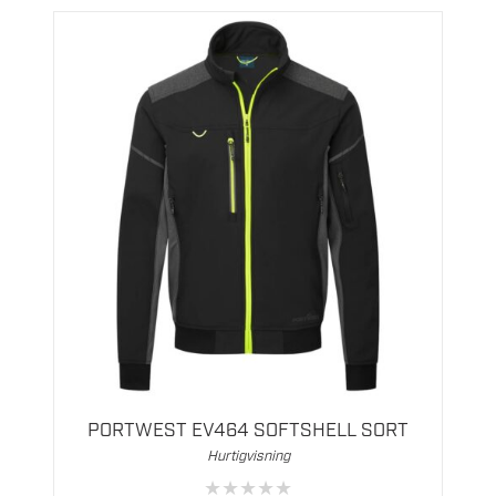
Dette
produktet
har
flere
PORTWEST EV464 SOFTSHELL SORT
varianter.
Hurtigvisning
Alternativene
★
★
★
★
★