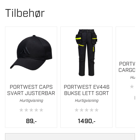
Tilbehør
PORTWE
CARGO 
Hurti
Dette
Dette
★
★
PORTWEST CAPS
PORTWEST EV446
produktet
produktet
SVART JUSTERBAR
BUKSE LETT SORT
har
har
6
Hurtigvisning
Hurtigvisning
flere
flere
★
★
★
★
★
★
★
★
★
★
varianter.
varianter.
Alternativene
Alternati
89
1490
,-
,-
kan
kan
velges
velges