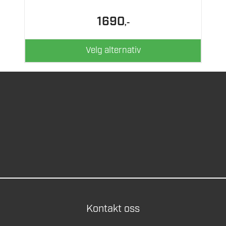
kan
velges
1690
,-
på
produktsiden
Velg alternativ
Kontakt oss