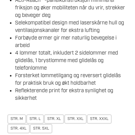
Acti-Reach™-panelkonstruksjon minimerer
friksjon og øker mobiliteten når du vrir, strekker
og beveger deg
Selekompatibel design med laserskårne hull og
ventilasjonskanaler for ekstra lufting
Forbøyde ermer gir mer naturlig bevegelse i
arbeid
4 lommer totalt, inkludert 2 sidelommer med
glidelås, 1 brystlomme med glidelås og
telefonlomme
Forsterket lommetilgang og reversert glidelås
for praktisk bruk og økt holdbarhet
Reflekterende print for ekstra synlighet og
sikkerhet
STR. M
STR. L
STR. XL
STR. XXL
STR. XXXL
STR. 4XL
STR. 5XL