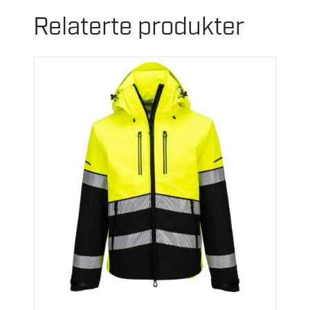
Relaterte produkter
Dette
produktet
har