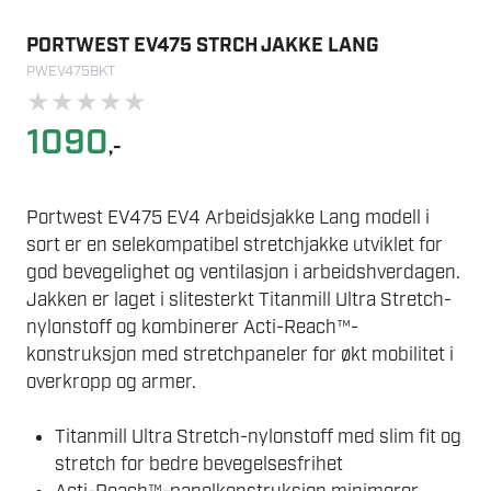
PORTWEST EV475 STRCH JAKKE LANG
PWEV475BKT
★
★
★
★
★
1090
,-
Portwest EV475 EV4 Arbeidsjakke Lang modell i
sort er en selekompatibel stretchjakke utviklet for
god bevegelighet og ventilasjon i arbeidshverdagen.
Jakken er laget i slitesterkt Titanmill Ultra Stretch-
nylonstoff og kombinerer Acti-Reach™-
konstruksjon med stretchpaneler for økt mobilitet i
overkropp og armer.
Titanmill Ultra Stretch-nylonstoff med slim fit og
stretch for bedre bevegelsesfrihet