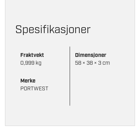
på
på
produktsiden
produktsi
Spesifikasjoner
Fraktvekt
Dimensjoner
0,999 kg
58 × 38 × 3 cm
Merke
PORTWEST