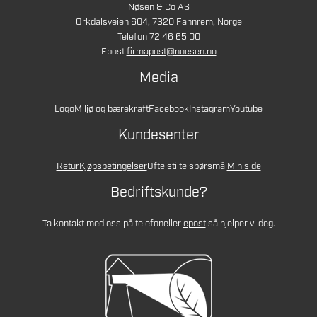
Nøsen & Co AS
Orkdalsveien 604, 7320 Fannrem, Norge
Telefon 72 46 65 00
Epost
firmapost@noesen.no
Media
Logo
Miljø og bærekraft
Facebook
Instagram
Youtube
Kundesenter
Retur
Kjøpsbetingelser
Ofte stilte spørsmål
Min side
Bedriftskunde?
Ta kontakt med oss på telefon
eller
epost
så hjelper vi deg.