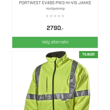
flere
PORTWEST EV465 PW3 HI-VIS JAKKE
varianter.
Hurtigvisning
Alternativene
★
★
★
★
★
kan
velges
2790
,-
på
produktsiden
Velg alternativ
TILBUD!