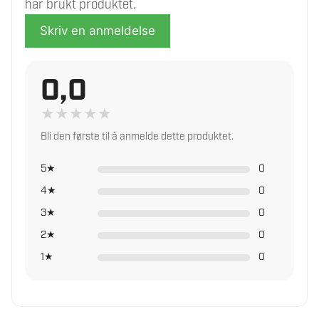
har brukt produktet.
Rask levering fra vårt lager
Vaskeanvisning
Skriv en anmeldelse
Vask max 30 grader, forsiktig
prosess – Ikke bleking – Ikke
Les mer om trygg handel i norsk faghandel
tørketrommel – Linje tørr –
0,0
Ikke stryk
★
★
★
★
★
Bli den første til å anmelde dette produktet.
5★
0
4★
0
3★
0
2★
0
1★
0