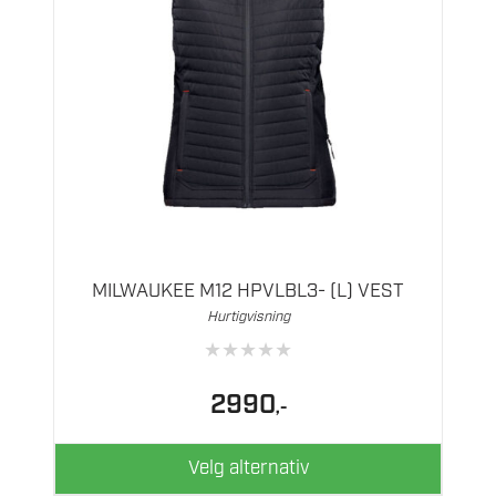
Dette
produktet
har
flere
MILWAUKEE M12 HPVLBL3- (L) VEST
varianter.
Hurtigvisning
Alternativene
★
★
★
★
★
kan
velges
2990
,-
på
produktsiden
Velg alternativ