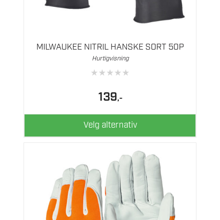
Dette
produktet
har
flere
MILWAUKEE NITRIL HANSKE SORT 50P
varianter.
Hurtigvisning
Alternativene
★
★
★
★
★
kan
velges
139
,-
på
produktsiden
Velg alternativ