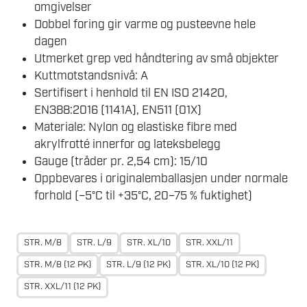
omgivelser
Dobbel foring gir varme og pusteevne hele
dagen
Utmerket grep ved håndtering av små objekter
Kuttmotstandsnivå: A
Sertifisert i henhold til EN ISO 21420,
EN388:2016 (1141A), EN511 (01X)
Materiale: Nylon og elastiske fibre med
akrylfrotté innerfor og lateksbelegg
Gauge (tråder pr. 2,54 cm): 15/10
Oppbevares i originalemballasjen under normale
forhold (–5°C til +35°C, 20–75 % fuktighet)
STR. M/8
STR. L/9
STR. XL/10
STR. XXL/11
STR. M/8 (12 PK)
STR. L/9 (12 PK)
STR. XL/10 (12 PK)
STR. XXL/11 (12 PK)