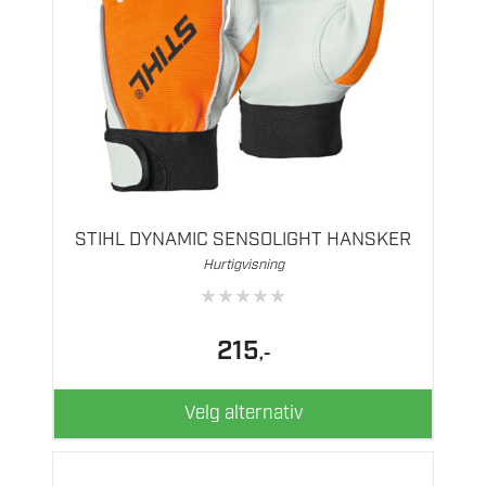
Dette
produktet
har
flere
STIHL DYNAMIC SENSOLIGHT HANSKER
varianter.
Hurtigvisning
Alternativene
★
★
★
★
★
kan
velges
215
,-
på
produktsiden
Velg alternativ