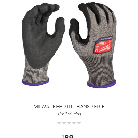
Dette
produktet
har
flere
MILWAUKEE KUTTHANSKER F
varianter.
Hurtigvisning
Alternativene
★
★
★
★
★
kan
velges