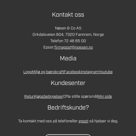
Kontakt oss
Nøsen & Co AS
Orkdalsveien 604, 7320 Fannrem, Norge
Telefon 72 46 65 00
Epost
firmapost@noesen.no
Media
Logo
Miljø og bærekraft
Facebook
Instagram
Youtube
Kundesenter
Retur
Kjøpsbetingelser
Ofte stilte spørsmål
Min side
Bedriftskunde?
Ta kontakt med oss på telefon
eller
epost
så hjelper vi deg.