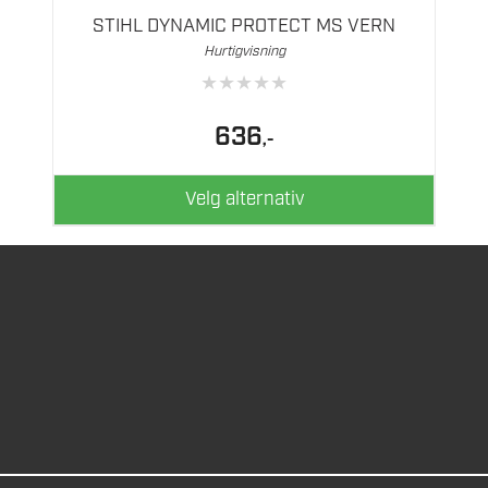
flere
STIHL DYNAMIC PROTECT MS VERN
varianter.
Hurtigvisning
Alternativene
★
★
★
★
★
kan
velges
636
,-
på
produktsiden
Velg alternativ