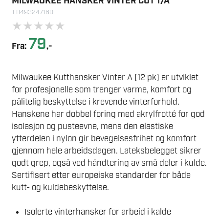
MILWAUKEE HANSKER VINTER CUT 1/A
TTI493247160
★
★
★
★
★
79
Fra:
,-
Milwaukee Kutthansker Vinter A (12 pk) er utviklet
for profesjonelle som trenger varme, komfort og
pålitelig beskyttelse i krevende vinterforhold.
Hanskene har dobbel foring med akrylfrotté for god
isolasjon og pusteevne, mens den elastiske
ytterdelen i nylon gir bevegelsesfrihet og komfort
gjennom hele arbeidsdagen. Lateksbelegget sikrer
godt grep, også ved håndtering av små deler i kulde.
Sertifisert etter europeiske standarder for både
kutt- og kuldebeskyttelse.
Isolerte vinterhansker for arbeid i kalde