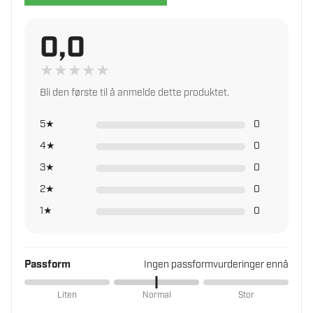
Hjelmer
Hjelp med service, reservedeler og oppfølging
Hørselvern
0,0
Rask levering fra vårt lager
Klær
★
★
★
★
★
Kuttbeskyttelse – ermer
Les mer om trygg handel i norsk faghandel
Støvmasker
Bli den første til å anmelde dette produktet.
Vernebriller
5★
0
Annet verneutstyr
4★
0
3★
0
2★
0
1★
0
Passform
Ingen passformvurderinger ennå
Liten
Normal
Stor