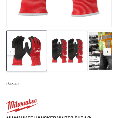
‹
›
PÅ LAGER